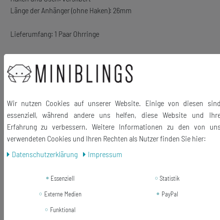
Länge der Anhänger (ohne Haken): 26mm
Lieferumfang: 1 Paar Ohrringe
Wir nutzen Cookies auf unserer Website. Einige von diesen sin
essenziell, während andere uns helfen, diese Website und Ihr
Ähnliche Artikel
Erfahrung zu verbessern. Weitere Informationen zu den von un
verwendeten Cookies und Ihren Rechten als Nutzer finden Sie hier:
Neuheit
Elefant Kette Miniblings Anhänger
Daten­schutz­erklärung
Impressum
Halskette Kordel Handarbeit Hippie
Boho Perlen
Essenziell
Statistik
21,59 € *
Externe Medien
PayPal
In den Warenkorb
Funktional
*
inkl. ges. MwSt.
zzgl.
Versandkosten