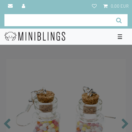
0,00 EUR
☰