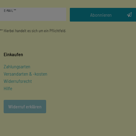
Newsletter
E-MAIL **
Honig
Abonnieren
** Hierbei handelt es sich um ein Pflichtfeld.
Einkaufen
Zahlungsarten
Versandarten & -kosten
Widerrufsrecht
Hilfe
Widerruf erklären