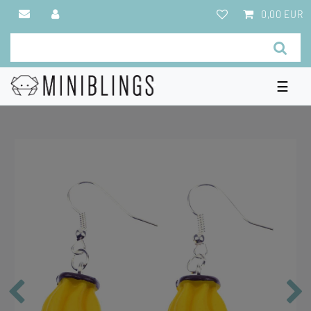
0,00 EUR
☰