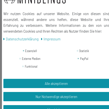
Länge der Anhänger (ohne Haken): 27mm
Lieferumfang: 1 Paar Ohrringe
Wir nutzen Cookies auf unserer Website. Einige von diesen sin
essenziell, während andere uns helfen, diese Website und Ihr
Erfahrung zu verbessern. Weitere Informationen zu den von un
verwendeten Cookies und Ihren Rechten als Nutzer finden Sie hier:
Daten­schutz­erklärung
Impressum
Ähnliche Artikel
Essenziell
Statistik
-6%
Eimer Ohrringe Ohrring Miniblings
Externe Medien
PayPal
Hänger Wassereimer Handwerk
Funktional
Kupfer Bauernhof klein
14,99 €
Alle akzeptieren
14,03 € *
1
Paar
Nur Notwendige akzeptieren
In den Warenkorb
*
inkl. ges. MwSt.
zzgl.
Versandkosten