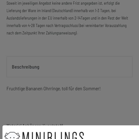
Soweit im jeweiligen Angebot keine andere Frist angegeben ist, erfolgt die
Lieferung der Ware im Inland (Deutschland) innerhalb von 1-3 Tagen, bei
Auslandslieferungen in der EU innerhalb von 2-14Tagen und in den Rest der Welt
innerhalb von 4-28 Tagen nach Vertragsschluss (bei vereinbarter Vorauszahlung
nach dem Zeitpunkt Ihrer Zahlungsanweisung).
Beschreibung
Fruchtige Bananen Ohrringe, toll für den Sommer!
Material Anhänger: Kunststoff
Haken und Ösen: versilbert