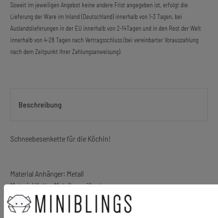
Soweit im jeweiligen Angebot keine andere Frist angegeben ist, erfolgt die
Lieferung der Ware im Inland (Deutschland) innerhalb von 1-3 Tagen, bei
Auslandslieferungen in der EU innerhalb von 2-14Tagen und in den Rest der Welt
innerhalb von 4-28 Tagen nach Vertragsschluss (bei vereinbarter Vorauszahlung
nach dem Zeitpunkt Ihrer Zahlungsanweisung).
Beschreibung
Schneebesenkette für die Köchin!
Material Anhänger: Metall
Material Kette: Metall, versilbert
Größe des Anhängers: 33mm
Kettenlänge: 60cm