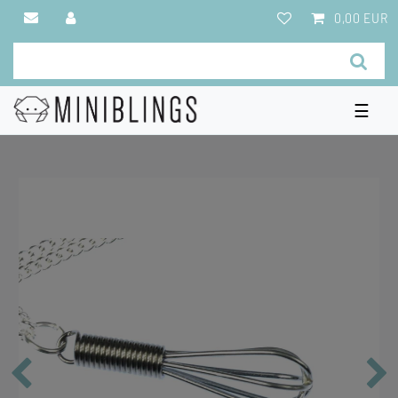
0,00 EUR
☰