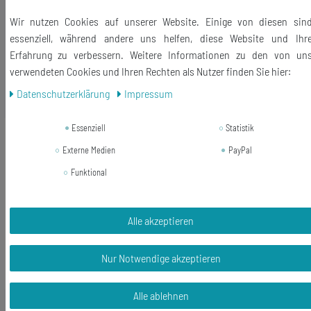
Lieferumfang: 1 Halskette
Wir nutzen Cookies auf unserer Website. Einige von diesen sin
essenziell, während andere uns helfen, diese Website und Ihr
Erfahrung zu verbessern. Weitere Informationen zu den von un
verwendeten Cookies und Ihren Rechten als Nutzer finden Sie hier:
Ähnliche Artikel
Daten­schutz­erklärung
Impressum
Essenziell
Statistik
-11%
Artischocken Ohrringe Miniblings
Hänger Koch Köchin Gemüse
Externe Medien
PayPal
Artischocke 3D grün
Funktional
22,99 €
20,51 € *
Alle akzeptieren
1
Paar
In den Warenkorb
Nur Notwendige akzeptieren
*
inkl. ges. MwSt.
zzgl.
Versandkosten
Alle ablehnen