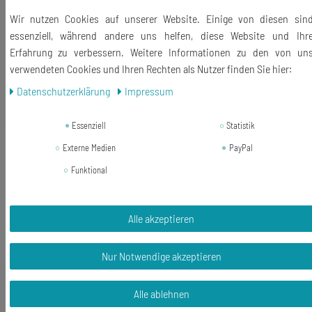
Lieferumfang: 1 Halskette
Wir nutzen Cookies auf unserer Website. Einige von diesen sin
essenziell, während andere uns helfen, diese Website und Ihr
Erfahrung zu verbessern. Weitere Informationen zu den von un
verwendeten Cookies und Ihren Rechten als Nutzer finden Sie hier:
Daten­schutz­erklärung
Impressum
Ähnliche Artikel
Essenziell
Statistik
Neuheit
Ente Charm Miniblings Zipper Pull
Externe Medien
PayPal
Anhänger Quietschente
Funktional
Quieteentchen Entchen
10,79 € *
Alle akzeptieren
In den Warenkorb
*
inkl. ges. MwSt.
zzgl.
Versandkosten
Nur Notwendige akzeptieren
Alle ablehnen