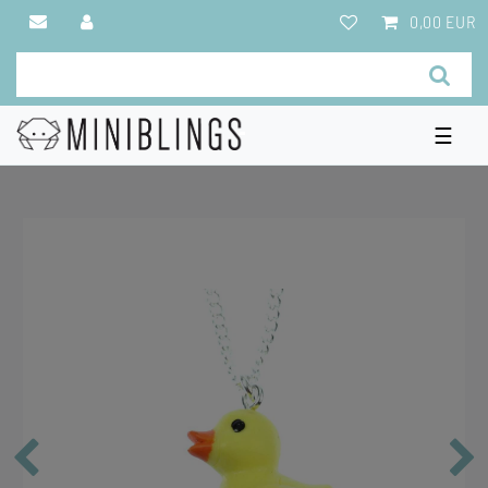
0,00 EUR
☰