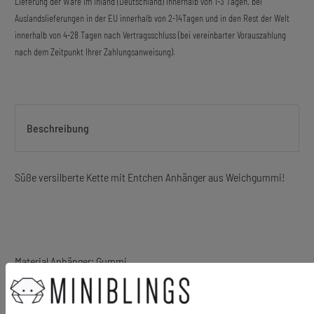
Lieferung der Ware im Inland (Deutschland) innerhalb von 1-3 Tagen, bei
Auslandslieferungen in der EU innerhalb von 2-14Tagen und in den Rest der Welt
innerhalb von 4-28 Tagen nach Vertragsschluss (bei vereinbarter Vorauszahlung
nach dem Zeitpunkt Ihrer Zahlungsanweisung).
Beschreibung
Süße versilberte Kette mit Entchen Anhänger aus Weichgummi!
Material Anhänger: Gummi
Material Kette: Metall, versilbert
Größe des Anhängers: 19mm
Kettenlänge: 45cm