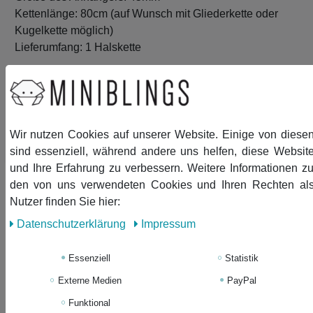
Kettenlänge: 80cm (auf Wunsch mit Gliederkette oder
Kugelkette möglich)
Lieferumfang: 1 Halskette
Wir nutzen Cookies auf unserer Website. Einige von diese
Ähnliche Artikel
sind essenziell, während andere uns helfen, diese Websit
und Ihre Erfahrung zu verbessern. Weitere Informationen z
Neuheit
Qualle Kette Miniblings 45cm
den von uns verwendeten Cookies und Ihren Rechten al
Anhänger Halskette Jellyfish
Nutzer finden Sie hier:
Tauchen weiß petrol
Daten­schutz­erklärung
Impressum
10,79 € *
Essenziell
Statistik
In den Warenkorb
Externe Medien
PayPal
*
inkl. ges. MwSt.
zzgl.
Versandkosten
Funktional