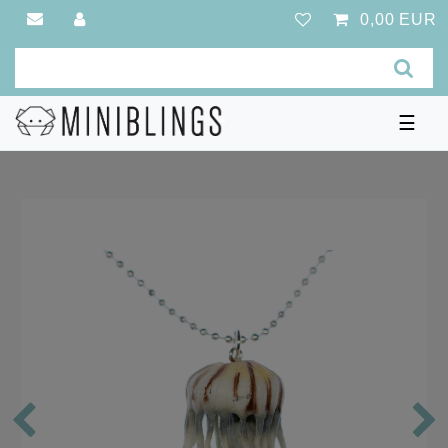
0,00 EUR
☰