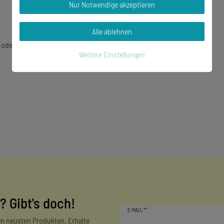
Nur Notwendige akzeptieren
Alle ablehnen
 oder Kugelkette möglich)
Weitere Einstellungen
? Gibt's doch!
Newsletter
E-MAIL **
Honig
n neusten Produkten. Erhalte