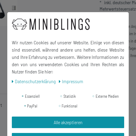
* inkl. deutscher 
Mehrwertsteuersatze
Soweit im jeweiligen Ang
Lieferung der Ware im In
Auslandslieferungen in 
Wir nutzen Cookies auf unserer Website. Einige von diesen
innerhalb von 4-28 Tage
sind essenziell, während andere uns helfen, diese Website
nach dem Zeitpunkt Ihre
und Ihre Erfahrung zu verbessern. Weitere Informationen zu
den von uns verwendeten Cookies und Ihren Rechten als
Nutzer finden Sie hier:
Daten­schutz­erklärung
Impressum
Essenziell
Statistik
Externe Medien
rt
PayPal
Funktional
Alle akzeptieren