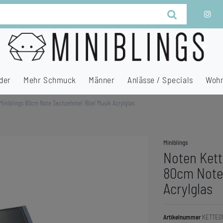
der
Mehr Schmuck
Männer
Anlässe / Specials
Wohn
Miniblings 80cm Note Sechzehntel 16tel Musik Acrylglas
Miniblings
Noten Kett
80cm Note 
Acrylglas
Artikelnummer
KETTE0