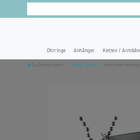
Ohrringe
Anhänger
Ketten / Armbän
Zur Startseite gehen
Anlässe / Specials
Noten Kette Halskette 