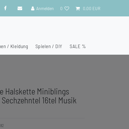
Anmelden
0
0,00 EUR
en / Kleidung
Spielen / DIY
SALE %
e Halskette Miniblings
Sechzehntel 16tel Musik
182