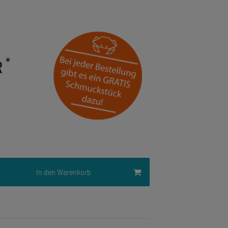
*
R
In den Warenkorb