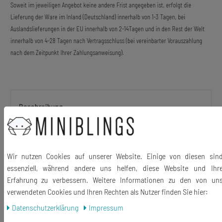
Soweit im jeweiligen Angebot keine andere Frist angegeben ist, erfolgt die
Lieferung der Ware im Inland (Deutschland) innerhalb von 1-3 Tagen, bei
Auslandslieferungen in der EU innerhalb von 2-14Tagen und in den Rest der Welt
innerhalb von 4-28 Tagen nach Vertragsschluss (bei vereinbarter Vorauszahlung
nach dem Zeitpunkt Ihrer Zahlungsanweisung).
Beschreibung
Halskette mit kleiner Matroschka aus Porzellan.
Wir nutzen Cookies auf unserer Website. Einige von diesen sin
essenziell, während andere uns helfen, diese Website und Ihr
Erfahrung zu verbessern. Weitere Informationen zu den von un
verwendeten Cookies und Ihren Rechten als Nutzer finden Sie hier:
Material Anhänger: Porzellan
Daten­schutz­erklärung
Impressum
Material Kette: Metall, versilbert