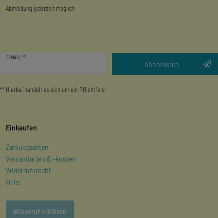
Abmeldung jederzeit möglich.
Newsletter
E-MAIL **
Honig
Abonnieren
** Hierbei handelt es sich um ein Pflichtfeld.
Einkaufen
Zahlungsarten
Versandarten & -kosten
Widerrufsrecht
Hilfe
Widerruf erklären