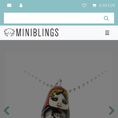
0,00 EUR
☰