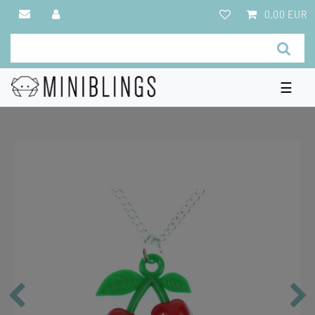
0,00 EUR
☰