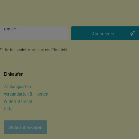
Newsletter
E-MAIL **
Honig
Abonnieren
** Hierbei handelt es sich um ein Pflichtfeld.
Einkaufen
Zahlungsarten
Versandarten & -kosten
Widerrufsrecht
Hilfe
Widerruf erklären