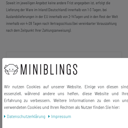
Soweit im jeweiligen Angebot keine andere Frist angegeben ist, erfolgt die
Lieferung der Ware im Inland (Deutschland) innerhalb von 1-3 Tagen, bei
Auslandslieferungen in der EU innerhalb von 2-14Tagen und in den Rest der Welt
innerhalb von 4-28 Tagen nach Vertragsschluss (bei vereinbarter Vorauszahlung
nach dem Zeitpunkt Ihrer Zahlungsanweisung).
Beschreibung
Halskette mit kleinen Kirschen.
Wir nutzen Cookies auf unserer Website. Einige von diesen sin
essenziell, während andere uns helfen, diese Website und Ihr
Erfahrung zu verbessern. Weitere Informationen zu den von un
verwendeten Cookies und Ihren Rechten als Nutzer finden Sie hier:
Material Anhänger: Kunststoff
Daten­schutz­erklärung
Impressum
Material Kette: Metall, versilbert