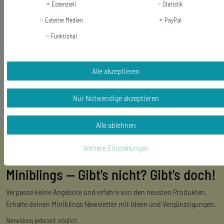
Größe des Anhängers: 16mm
Essenziell
Statistik
Kettenlänge: 45cm
Externe Medien
PayPal
Lieferumfang: 1 Halskette
Funktional
Alle akzeptieren
Nur Notwendige akzeptieren
Alle ablehnen
Weitere Einstellungen
Miniblings — Gibt's nicht? Gibt's doch!
Verpasse keine Angebote und erfahre von den neusten Produkten.
Erhalte deinen Miniblings Newsletter mit Ideen und Vergünstigungen.
Abmeldung jederzeit möglich.