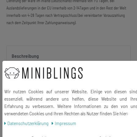
Lieferung der Ware im Inland (Deutschland) innerhalb von 1-3 Tagen, bei
Auslandslieferungen in der EU innerhalb von 2-14Tagen und in den Rest der Welt
innerhalb von 4-28 Tagen nach Vertragsschluss (bei vereinbarter Vorauszahlung
nach dem Zeitpunkt Ihrer Zahlungsanweisung).
Beschreibung
Versilberte Kette mit Katze Anhänger aus Gießharz
Der Anhänger wird in Handarbeit hergestellt!
Wir nutzen Cookies auf unserer Website. Einige von diesen sin
essenziell, während andere uns helfen, diese Website und Ihr
Erfahrung zu verbessern. Weitere Informationen zu den von un
verwendeten Cookies und Ihren Rechten als Nutzer finden Sie hier:
Material Anhänger: Kunstharz
Daten­schutz­erklärung
Impressum
Material Kette: Metall, versilbert
Größe des Anhängers: 33mm