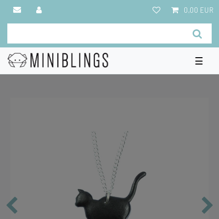
0,00 EUR
☰