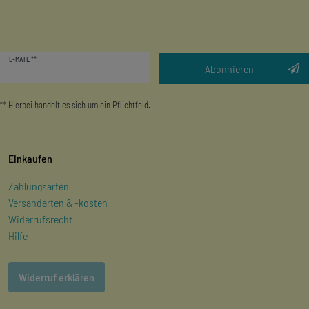
Newsletter
E-MAIL **
Honig
Abonnieren
** Hierbei handelt es sich um ein Pflichtfeld.
Einkaufen
Zahlungsarten
Versandarten & -kosten
Widerrufsrecht
Hilfe
Widerruf erklären