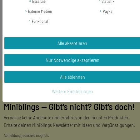
Essenziell
Statistik
Kettenlänge: 45cm
Externe Medien
PayPal
Lieferumfang: 1 Halskette
Funktional
Alle akzeptieren
Nur Notwendige akzeptieren
Alle ablehnen
Weitere Einstellungen
Miniblings — Gibt's nicht? Gibt's doch!
Verpasse keine Angebote und erfahre von den neusten Produkten.
Erhalte deinen Miniblings Newsletter mit Ideen und Vergünstigungen.
Abmeldung jederzeit möglich.