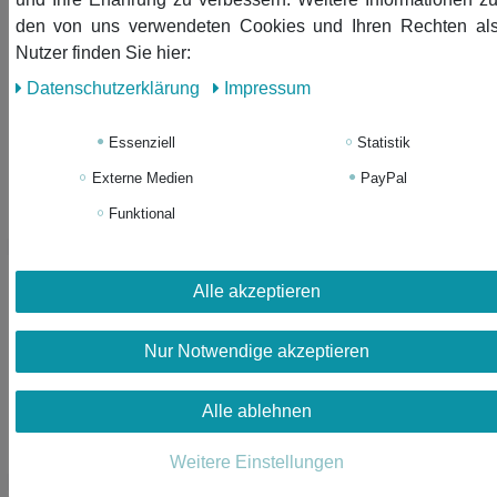
Trompete Kette
den von uns verwendeten Cookies und Ihren Rechten al
Trompetenkette Halskette
Nutzer finden Sie hier:
Miniblings Trompeter 60cm
Daten­schutz­erklärung
Impressum
+Box silber
32,39 € *
Essenziell
Statistik
In den Warenkorb
Externe Medien
PayPal
*
inkl. ges. MwSt.
zzgl.
Versandkosten
Funktional
Top-Artikel
Oboe Brosche Oboenbrosche
Alle akzeptieren
Miniblings Pin Anstecker
Anstecknadel Orchester + Box
Nur Notwendige akzeptieren
32,06 € *
Alle ablehnen
In den Warenkorb
*
inkl. ges. MwSt.
zzgl.
Versandkosten
Weitere Einstellungen