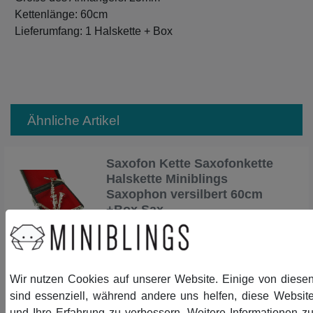
Kettenlänge: 60cm
Lieferumfang: 1 Halskette + Box
Ähnliche Artikel
Saxofon Kette Saxofonkette
Halskette Miniblings
Saxophon versilbert 60cm
+Box Sax
32,39 € *
In den Warenkorb
Wir nutzen Cookies auf unserer Website. Einige von diese
*
inkl. ges. MwSt.
zzgl.
Versandkosten
sind essenziell, während andere uns helfen, diese Websit
und Ihre Erfahrung zu verbessern. Weitere Informationen z