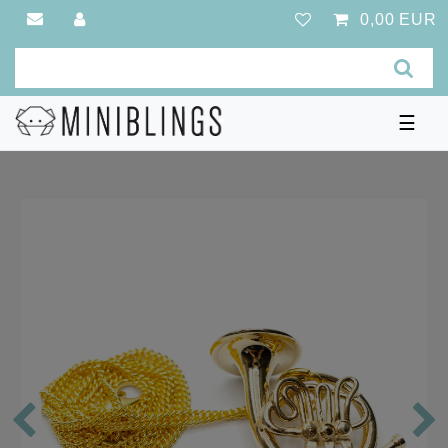
0,00 EUR
☰