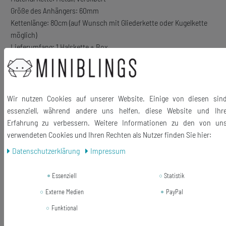
Größe des Anhängers: 60mm
Kettenlänge: 80cm (auf Wunsch mit Gliederkette oder Kugelkette
möglich)
Lieferumfang: 1 Halskette + Box
Wir nutzen Cookies auf unserer Website. Einige von diesen sin
essenziell, während andere uns helfen, diese Website und Ihr
Ähnliche Artikel
Erfahrung zu verbessern. Weitere Informationen zu den von un
verwendeten Cookies und Ihren Rechten als Nutzer finden Sie hier:
-28%
Katzen Ohrstecker Miniblings Stecker
Daten­schutz­erklärung
Impressum
Ohrringe Katze silber geringelter
Schwanz
Essenziell
Statistik
14,99 €
Externe Medien
PayPal
10,79 € *
Funktional
1
Paar