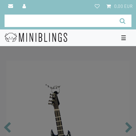
0,00 EUR
☰