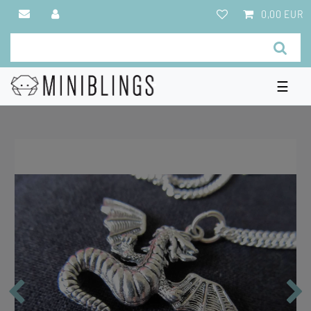
0,00 EUR
☰