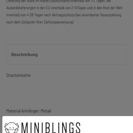
Lieferung der Ware im Inland (Deutschland) innerhalb von 1-3 Tagen, bei
Auslandslieferungen in der EU innerhalb von 2-14Tagen und in den Rest der Welt
innerhalb von 4-28 Tagen nach Vertragsschluss (bei vereinbarter Vorauszahlung
nach dem Zeitpunkt Ihrer Zahlungsanweisung).
Beschreibung
Drachenkette
Material Anhänger: Metall
Material Kette: Metall, versilbert
Größe des Anhängers: 33mm
Kettenlänge: 60cm