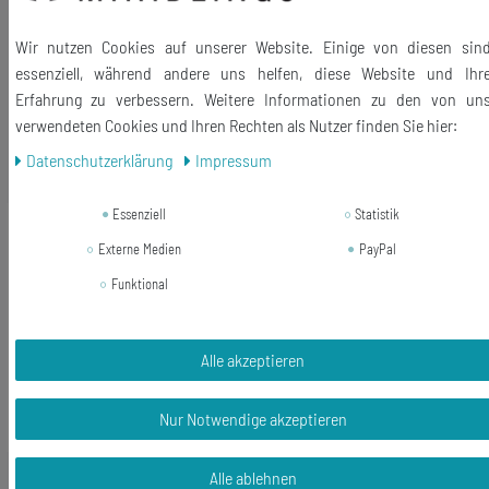
Lieferumfang: 1 Halskette
Wir nutzen Cookies auf unserer Website. Einige von diesen sin
essenziell, während andere uns helfen, diese Website und Ihr
Erfahrung zu verbessern. Weitere Informationen zu den von un
verwendeten Cookies und Ihren Rechten als Nutzer finden Sie hier:
Daten­schutz­erklärung
Impressum
Ähnliche Artikel
Essenziell
Statistik
-24%
Eisdrache Schlüsselanhänger
Externe Medien
PayPal
Miniblings Drache Fantasy hellblau
lila schimmernd
Funktional
14,99 €
11,33 € *
Alle akzeptieren
In den Warenkorb
Nur Notwendige akzeptieren
*
inkl. ges. MwSt.
zzgl.
Versandkosten
Alle ablehnen