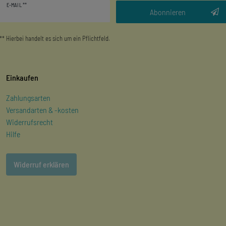
E-MAIL **
Honig
Abonnieren
** Hierbei handelt es sich um ein Pflichtfeld.
Einkaufen
Zahlungsarten
Versandarten & -kosten
Widerrufsrecht
Hilfe
Widerruf erklären