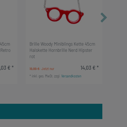
e 45cm
Brille Woody Miniblings Kette 45cm
Brille
 Retro
Halskette Hornbrille Nerd Hipster
Halske
rot
gelb
,03 € *
14,03 € *
16,99 €
16,99 €
*
inkl. ges. MwSt.
zzgl.
Versandkosten
*
inkl. g