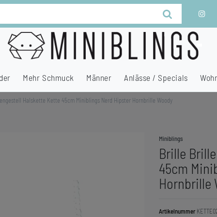
der
Mehr Schmuck
Männer
Anlässe / Specials
Wohn
llengestell Halskette Kette 45cm Miniblings Nerd Hipster Hornbrille Woody
Miniblings
Brille Bril
45cm Minib
Hornbrille
Artikelnummer
KETTE0