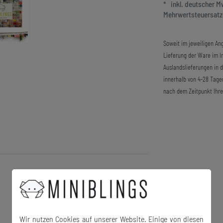
* inkl. deutscher 
Mehrwertsteuersatze
Soweit im jeweiligen Ang
Lieferung der Ware im In
Auslandslieferungen in 
innerhalb von 4-28 Tage
nach dem Zeitpunkt Ihre
Wir nutzen Cookies auf unserer Website. Einige von diesen