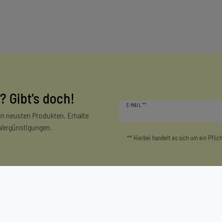
? Gibt's doch!
Newsletter
E-MAIL **
Honig
n neusten Produkten. Erhalte
 Vergünstigungen.
** Hierbei handelt es sich um ein Pflich
Mein Konto
Unternehmen
Login/Registrieren
Kontakt