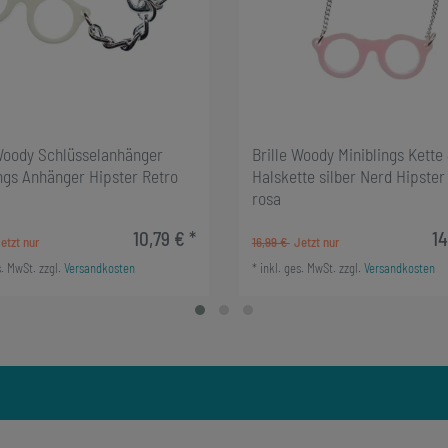
 Woody Schlüsselanhänger
Brille Woody Miniblings Kett
ngs Anhänger Hipster Retro
Halskette silber Nerd Hipster
rosa
10,79 € *
14
16,99 €
s. MwSt.
zzgl.
Versandkosten
*
inkl. ges. MwSt.
zzgl.
Versandkosten