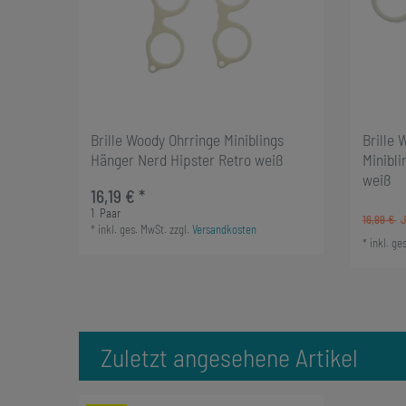
Brille Woody Ohrringe Miniblings
Brille
Hänger Nerd Hipster Retro weiß
Minibli
weiß
16,19 € *
1
Paar
16,99 €
*
inkl. ges. MwSt.
zzgl.
Versandkosten
*
inkl. ge
Zuletzt angesehene Artikel