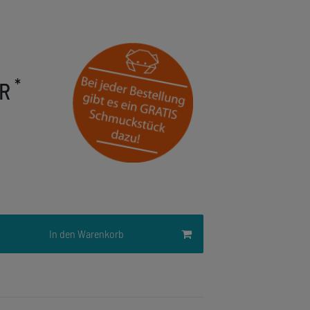
*
UR
In den Warenkorb