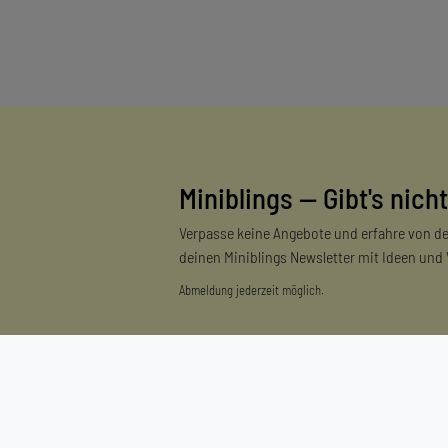
Miniblings — Gibt's nicht
Verpasse keine Angebote und erfahre von de
deinen Miniblings Newsletter mit Ideen und
Abmeldung jederzeit möglich.
Einkaufen
Zahlungsarten