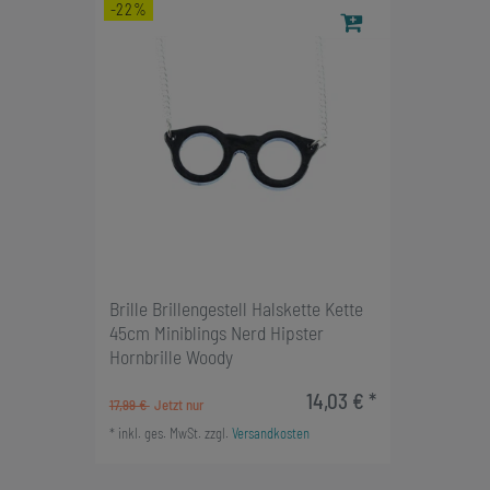
-22%
Brille Brillengestell Halskette Kette
45cm Miniblings Nerd Hipster
Hornbrille Woody
14,03 € *
17,99 €
*
inkl. ges. MwSt.
zzgl.
Versandkosten