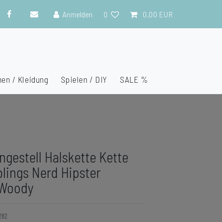
Anmelden
0
0,00 EUR
en / Kleidung
Spielen / DIY
SALE %
lengestell Halskette Kette
lings Nerd Hipster
 Woody
282