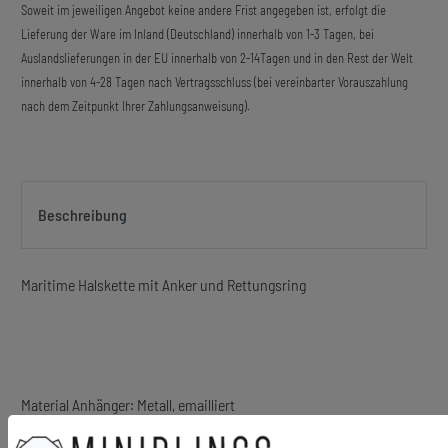
Soweit im jeweiligen Angebot keine andere Frist angegeben ist, erfolgt die
Lieferung der Ware im Inland (Deutschland) innerhalb von 1-3 Tagen, bei
Auslandslieferungen in der EU innerhalb von 2-14Tagen und in den Rest der Welt
innerhalb von 4-28 Tagen nach Vertragsschluss (bei vereinbarter Vorauszahlung
nach dem Zeitpunkt Ihrer Zahlungsanweisung).
Beschreibung
Maritime Halskette mit Anker und Rettungsring
Material Anhänger: Metall, emailliert
Material Kette: Metall, versilbert