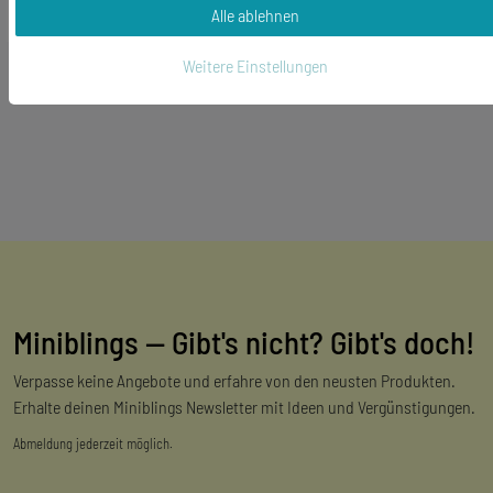
*
inkl. ges. MwSt.
zzgl.
Versandkosten
Alle ablehnen
Weitere Einstellungen
Miniblings — Gibt's nicht? Gibt's doch!
Verpasse keine Angebote und erfahre von den neusten Produkten.
Erhalte deinen Miniblings Newsletter mit Ideen und Vergünstigungen.
Abmeldung jederzeit möglich.