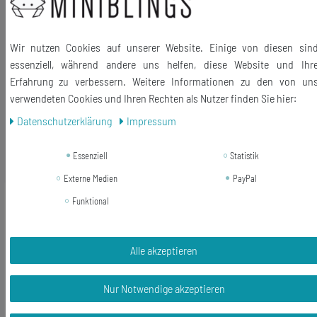
Größe des Anhängers: 50mm
Kettenlänge: 80cm (auf Wunsch mit Gliederkette oder Kugelkette
Wir nutzen Cookies auf unserer Website. Einige von diesen sin
möglich)
essenziell, während andere uns helfen, diese Website und Ihr
Lieferumfang: 1 Halskette
Erfahrung zu verbessern. Weitere Informationen zu den von un
verwendeten Cookies und Ihren Rechten als Nutzer finden Sie hier:
Daten­schutz­erklärung
Impressum
Ähnliche Artikel
Essenziell
Statistik
Externe Medien
PayPal
-16%
Anker Kette Halskette Miniblings
Funktional
45cm Maritim Meer Kordel Boot
Schiff See 3cm
Alle akzeptieren
16,99 €
14,24 € *
Nur Notwendige akzeptieren
In den Warenkorb