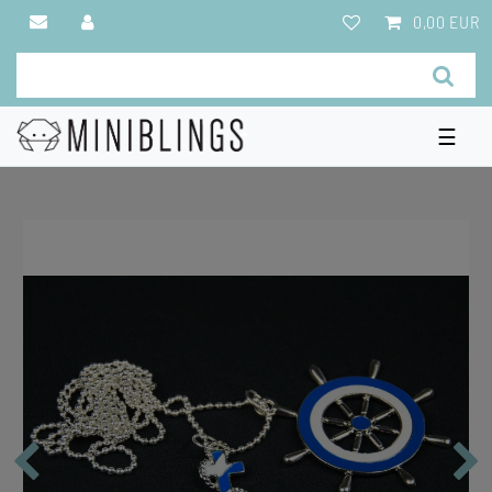
0,00 EUR
☰