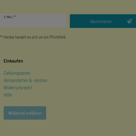
Newsletter
E-MAIL **
Honig
Abonnieren
** Hierbei handelt es sich um ein Pflichtfeld.
Einkaufen
Zahlungsarten
Versandarten & -kosten
Widerrufsrecht
Hilfe
Widerruf erklären