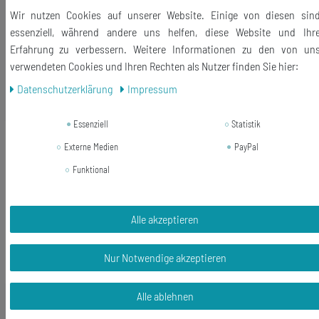
Lieferumfang: 1 Handyanhänger + 1 Staub Schutz Stöpsel
Wir nutzen Cookies auf unserer Website. Einige von diesen sin
essenziell, während andere uns helfen, diese Website und Ihr
Erfahrung zu verbessern. Weitere Informationen zu den von un
verwendeten Cookies und Ihren Rechten als Nutzer finden Sie hier:
Daten­schutz­erklärung
Impressum
Ähnliche Artikel
Essenziell
Statistik
-60%
Cupcake Mini Törtchen Kuchenstück
Externe Medien
PayPal
Handyanhänger Miniblings
Handyschmuck Herz Rosa
Funktional
15,99 €
6,47 € *
Alle akzeptieren
In den Warenkorb
Nur Notwendige akzeptieren
*
inkl. ges. MwSt.
zzgl.
Versandkosten
Alle ablehnen