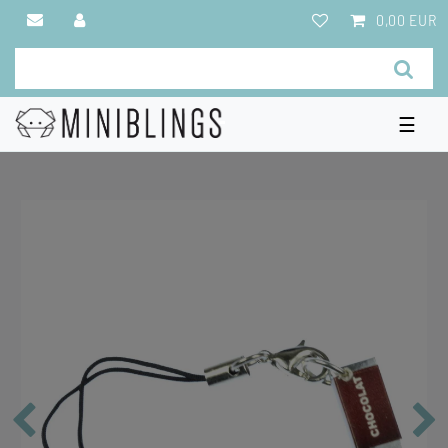
0,00 EUR
☰