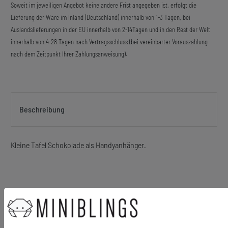
Soweit im jeweiligen Angebot keine andere Frist angegeben ist, erfolgt die
Lieferung der Ware im Inland (Deutschland) innerhalb von 1-3 Tagen, bei
Auslandslieferungen in der EU innerhalb von 2-14Tagen und in den Rest der Welt
innerhalb von 4-28 Tagen nach Vertragsschluss (bei vereinbarter Vorauszahlung
nach dem Zeitpunkt Ihrer Zahlungsanweisung).
Beschreibung
Kleine Tafel Schokolade als Handyanhänger.
Material Anhänger: Holz, Papier
Größe des Anhängers (ohne Schnur): 22mm