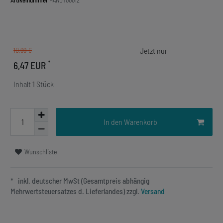
Artikelnummer
HANDY00012
10,99 €
*
6,47 EUR
Inhalt
1
Stück
In den Warenkorb
Wunschliste
* inkl. deutscher MwSt (Gesamtpreis abhängig
Mehrwertsteuersatzes d. Lieferlandes) zzgl.
Versand