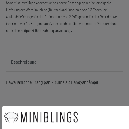
Soweit im jeweiligen Angebot keine andere Frist angegeben ist, erfolgt die
Lieferung der Ware im Inland (Deutschland) innerhalb von 1-3 Tagen, bei
Auslandslieferungen in der EU innerhalb von 2-14Tagen und in den Rest der Welt
innerhalb von 4-28 Tagen nach Vertragsschluss (bei vereinbarter Vorauszahlung
nach dem Zeitpunkt Ihrer Zahlungsanweisung).
Beschreibung
Hawaiianische Frangipani-Blume als Handyanhänger.
Material Anhänger: Gummi
Größe des Anhängers (ohne Schnur): 18mm