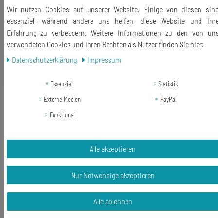
Lieferumfang: 1 Handyanhänger + 1 Staub Schutz Stöpsel
Wir nutzen Cookies auf unserer Website. Einige von diesen sin
essenziell, während andere uns helfen, diese Website und Ihr
Erfahrung zu verbessern. Weitere Informationen zu den von un
verwendeten Cookies und Ihren Rechten als Nutzer finden Sie hier:
Daten­schutz­erklärung
Impressum
Ähnliche Artikel
Essenziell
Statistik
Neuheit
Frangipani Blume Ring Miniblings
Externe Medien
PayPal
Fingerring Pulmera Surfing Hawaii
Insel weiß
Funktional
14,03 € *
Alle akzeptieren
In den Warenkorb
*
inkl. ges. MwSt.
zzgl.
Versandkosten
Nur Notwendige akzeptieren
Alle ablehnen