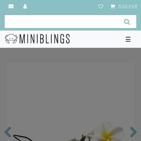
0,00 EUR
☰