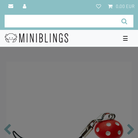
0,00 EUR
☰