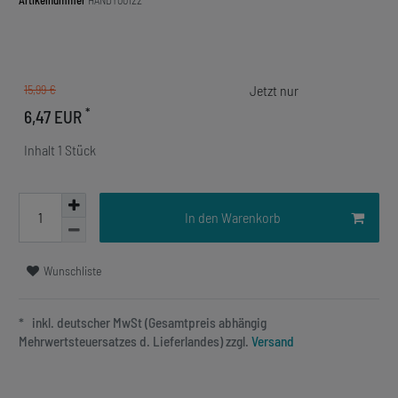
Artikelnummer
HANDY00122
15,99 €
*
6,47 EUR
Inhalt
1
Stück
In den Warenkorb
Wunschliste
* inkl. deutscher MwSt (Gesamtpreis abhängig
Mehrwertsteuersatzes d. Lieferlandes) zzgl.
Versand