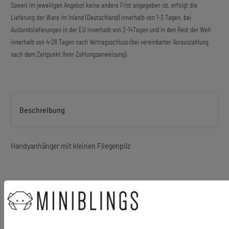
Soweit im jeweiligen Angebot keine andere Frist angegeben ist, erfolgt die
Lieferung der Ware im Inland (Deutschland) innerhalb von 1-3 Tagen, bei
Auslandslieferungen in der EU innerhalb von 2-14Tagen und in den Rest der Welt
innerhalb von 4-28 Tagen nach Vertragsschluss (bei vereinbarter Vorauszahlung
nach dem Zeitpunkt Ihrer Zahlungsanweisung).
Beschreibung
Handyanhänger mit kleinen Fliegenpilz
Material Anhänger: Kunststoff
Größe des Anhängers (ohne Schnur): 17mm