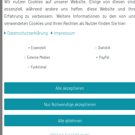
Lieferumfang: 1 Handyanhänger + 1 Staub Schutz Stöpsel
Wir nutzen Cookies auf unserer Website. Einige von diesen sin
essenziell, während andere uns helfen, diese Website und Ihr
Erfahrung zu verbessern. Weitere Informationen zu den von un
verwendeten Cookies und Ihren Rechten als Nutzer finden Sie hier:
Daten­schutz­erklärung
Impressum
Ähnliche Artikel
Essenziell
Statistik
Neuheit
Externe Medien
PayPal
Krankenpfleger Glückspüppchen
Handyanhänger Miniblings
Funktional
Krankenschwester Arzt
9,71 € *
Alle akzeptieren
In den Warenkorb
*
inkl. ges. MwSt.
zzgl.
Versandkosten
Nur Notwendige akzeptieren
Alle ablehnen
Weitere Einstellungen