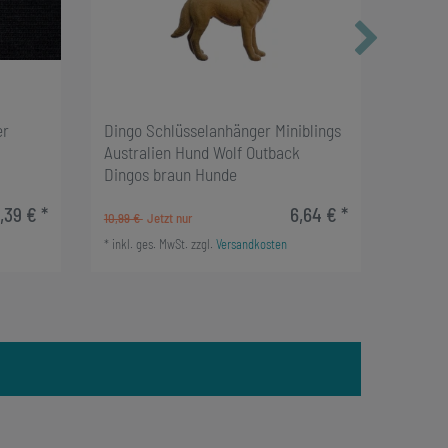
er
Dingo Schlüsselanhänger Miniblings
Wolf O
Australien Hund Wolf Outback
Ohrrin
Dingos braun Hunde
Lupus 
,39 € *
6,64 € *
10,99 €
19,99 €
*
inkl. ges. MwSt.
zzgl.
Versandkosten
1
Paar
*
inkl. g