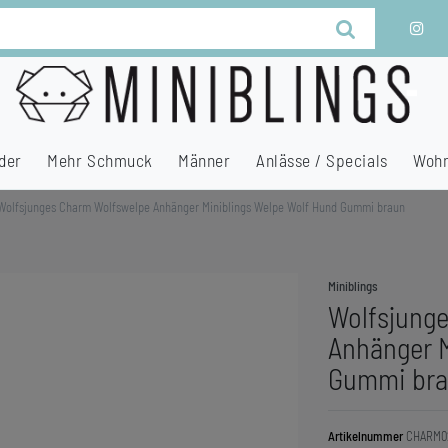
der
Mehr Schmuck
Männer
Anlässe / Specials
Wohn
Wolfsjunges Charm Wolfswelpe Anhänger Miniblings Welpe Wolf Hund Gummi braun
Miniblings
Wolfsjung
Anhänger M
Gummi br
Artikelnummer
CHARM0