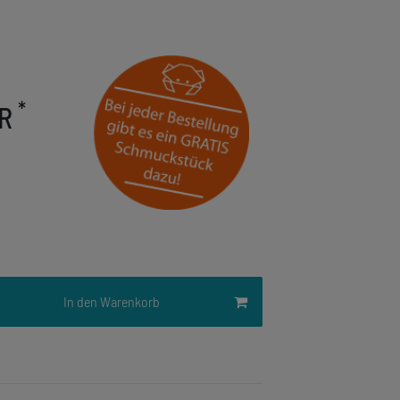
*
UR
In den Warenkorb