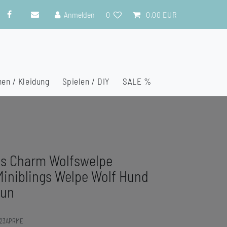
Anmelden
0
0,00 EUR
en / Kleidung
Spielen / DIY
SALE %
es Charm Wolfswelpe
iniblings Welpe Wolf Hund
aun
23APRME