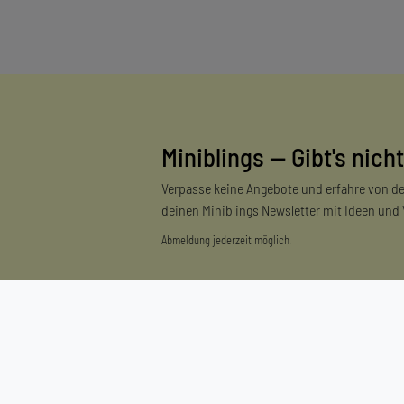
Miniblings — Gibt's nicht
Verpasse keine Angebote und erfahre von de
deinen Miniblings Newsletter mit Ideen und
Abmeldung jederzeit möglich.
Einkaufen
Zahlungsarten
Versandarten & -kosten