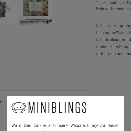
* inkl. deutscher 
Mehrwertsteuersatze
Soweit im jeweiligen Ang
Lieferung der Ware im In
Auslandslieferungen in 
innerhalb von 4-28 Tage
nach dem Zeitpunkt Ihre
erschluss und Bettelarmband
Wir nutzen Cookies auf unserer Website. Einige von diesen