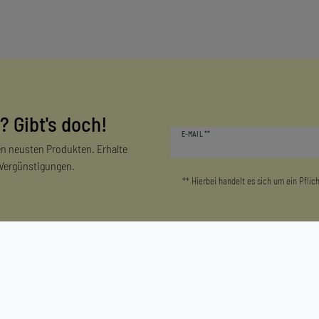
? Gibt's doch!
Newsletter
E-MAIL **
Honig
n neusten Produkten. Erhalte
 Vergünstigungen.
** Hierbei handelt es sich um ein Pflich
Mein Konto
Unternehmen
Login/Registrieren
Kontakt
Warenkorb
Datenschutzerklärung