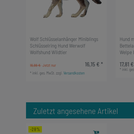
Wolf Schlüsselanhänger Miniblings
Hund m
Schlüsselring Hund Werwolf
Bettel
Wolfshund Wildtier
Welpe 
16,15 € *
17,81 €
16,99 €
*
inkl. ge
*
inkl. ges. MwSt.
zzgl.
Versandkosten
Zuletzt angesehene Artikel
-28%