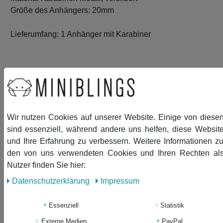
Größe des Anhängers: 20mm
Lieferumfang: 1 Anhänger mit Karabiner
Ähnliche Artikel
Wir nutzen Cookies auf unserer Website. Einige von diese
-14%
Grapefruit Charm Miniblings
sind essenziell, während andere uns helfen, diese Websit
Zipper Pull Anhänger Orange
und Ihre Erfahrung zu verbessern. Weitere Informationen z
Limette Frucht Scheibe
den von uns verwendeten Cookies und Ihren Rechten al
Nutzer finden Sie hier:
8,99 €
Daten­schutz­erklärung
Impressum
7,77 € *
In den Warenkorb
Essenziell
Statistik
*
inkl. ges. MwSt.
zzgl.
Versandkosten
Externe Medien
PayPal