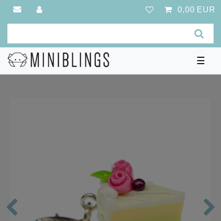
0,00 EUR
☰