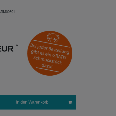
ARM00301
*
 EUR
In den Warenkorb