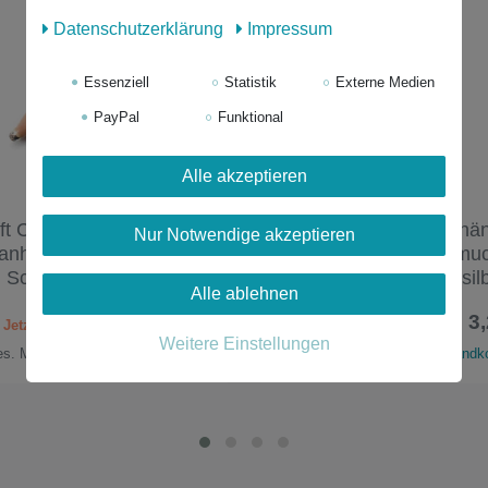
Daten­schutz­erklärung
Impressum
Essenziell
Statistik
Externe Medien
PayPal
Funktional
Alle akzeptieren
ift Charm Miniblings
Skateboard Handyanhä
Nur Notwendige akzeptieren
lanhänger Anhänger Stift
Miniblings Handyschmu
 Schule Künstler
skaten Board Skaten sil
Alle ablehnen
10,79 € *
3,
15,99 €
Weitere Einstellungen
ges. MwSt.
zzgl.
Versandkosten
*
inkl. ges. MwSt.
zzgl.
Versandk