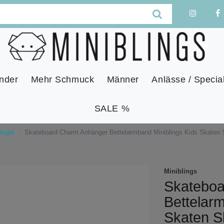
nder
Mehr Schmuck
Männer
Anlässe / Specia
SALE %
änger
Skateboard Charm Anhänger Bettelarmband Miniblings Kids Skaten S
Miniblings
Skateboa
Bettelarm
Skaten Sk