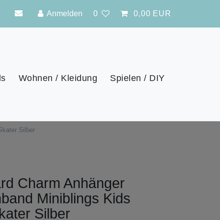
Anmelden
0
0,00 EUR
ls
Wohnen / Kleidung
Spielen / DIY
kater Silber
rd Charm Anhänger
band Miniblings Kids
ater Silber