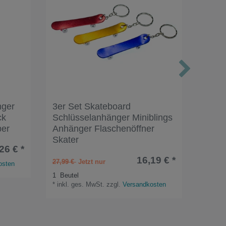
nger
3er Set Skateboard
Foto
ck
Schlüsselanhänger Miniblings
Bette
ber
Anhänger Flaschenöffner
Dein 
Skater
26 € *
15,99 
16,19 € *
27,99 €
osten
*
inkl.
1
Beutel
*
inkl. ges. MwSt.
zzgl.
Versandkosten