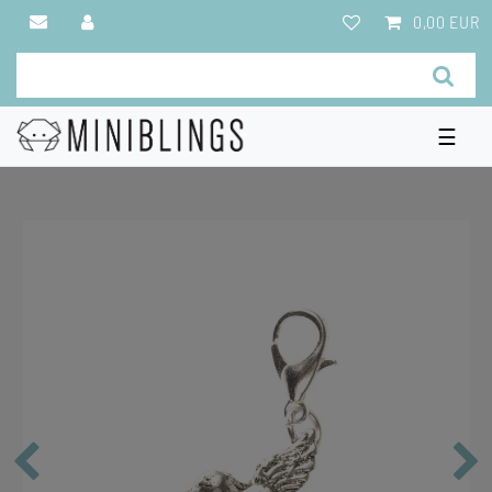
0,00 EUR
☰