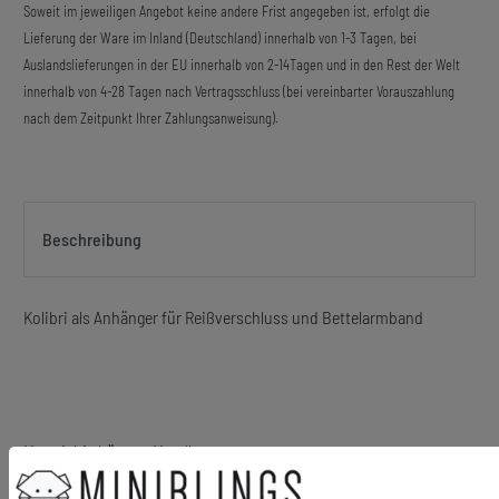
Soweit im jeweiligen Angebot keine andere Frist angegeben ist, erfolgt die
Lieferung der Ware im Inland (Deutschland) innerhalb von 1-3 Tagen, bei
Auslandslieferungen in der EU innerhalb von 2-14Tagen und in den Rest der Welt
innerhalb von 4-28 Tagen nach Vertragsschluss (bei vereinbarter Vorauszahlung
nach dem Zeitpunkt Ihrer Zahlungsanweisung).
Beschreibung
Kolibri als Anhänger für Reißverschluss und Bettelarmband
Material Anhänger: Metall
Material Karabiner: Metall, versilbert