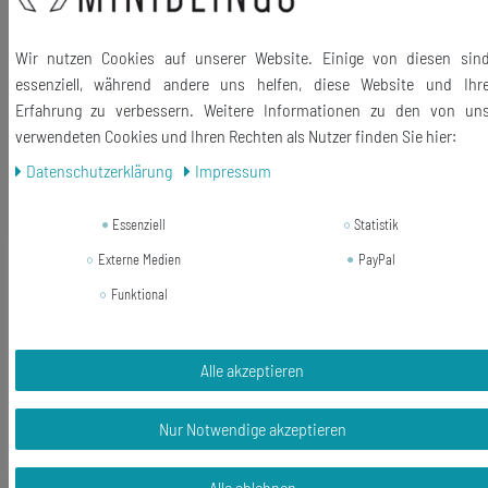
Größe des Anhängers: 15mm
Lieferumfang: 1 Anhänger mit Karabiner
Wir nutzen Cookies auf unserer Website. Einige von diesen sin
essenziell, während andere uns helfen, diese Website und Ihr
Erfahrung zu verbessern. Weitere Informationen zu den von un
verwendeten Cookies und Ihren Rechten als Nutzer finden Sie hier:
Daten­schutz­erklärung
Impressum
Ähnliche Artikel
Essenziell
Statistik
Neuheit
Externe Medien
PayPal
Kolibri Kettchen Ohrringe Strass
Hänger Kette Vogel Vögel Straß stein
Funktional
rosegold
16,19 € *
Alle akzeptieren
1
Paar
In den Warenkorb
Nur Notwendige akzeptieren
*
inkl. ges. MwSt.
zzgl.
Versandkosten
Alle ablehnen