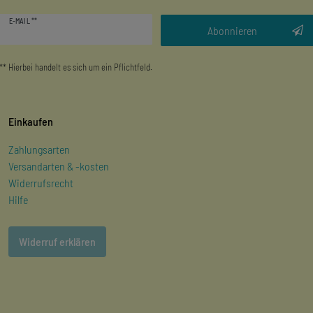
Newsletter
E-MAIL **
Honig
Abonnieren
** Hierbei handelt es sich um ein Pflichtfeld.
Einkaufen
Zahlungsarten
Versandarten & -kosten
Widerrufsrecht
Hilfe
Widerruf erklären