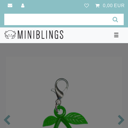
0,00 EUR
☰