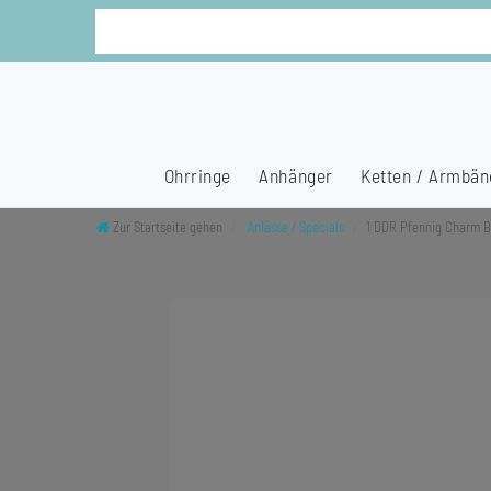
Ohrringe
Anhänger
Ketten / Armbän
Zur Startseite gehen
Anlässe / Specials
1 DDR Pfennig Charm B