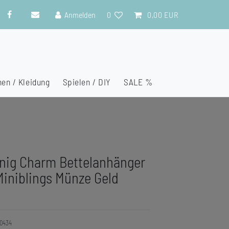
Anmelden
0
0,00 EUR
en / Kleidung
Spielen / DIY
SALE %
nig Charm Bettelanhänger
iniblings Münze Geld
0434