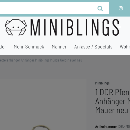
der
Mehr Schmuck
Männer
Anlässe / Specials
Wohn
ettelanhänger Anhänger Miniblings Münze Geld Mauer neu
Miniblings
1 DDR Pfen
Anhänger M
Mauer neu
Artikelnummer
CHARM0