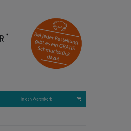
*
UR
In den Warenkorb