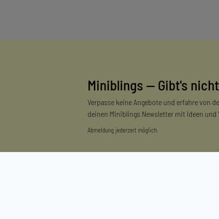
Miniblings — Gibt's nicht
Verpasse keine Angebote und erfahre von de
deinen Miniblings Newsletter mit Ideen und
Abmeldung jederzeit möglich.
Einkaufen
Zahlungsarten
Versandarten & -kosten