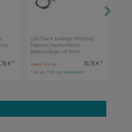
er
Chili Charm Anhänger Miniblings
Pistol
arms
Peperoni Paprika Mexico
Bettel
Bettelanhänger rot 15mm
Cowbo
,79 € *
10,79 € *
15,99 €
15,99 €
*
inkl. ges. MwSt.
zzgl.
Versandkosten
*
inkl. g