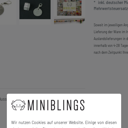
* inkl. deutscher 
Mehrwertsteuersatze
Soweit im jeweiligen Ang
Lieferung der Ware im In
Auslandslieferungen in 
innerhalb von 4-28 Tage
nach dem Zeitpunkt Ihre
hluss und Bettelarmband
Wir nutzen Cookies auf unserer Website. Einige von diesen