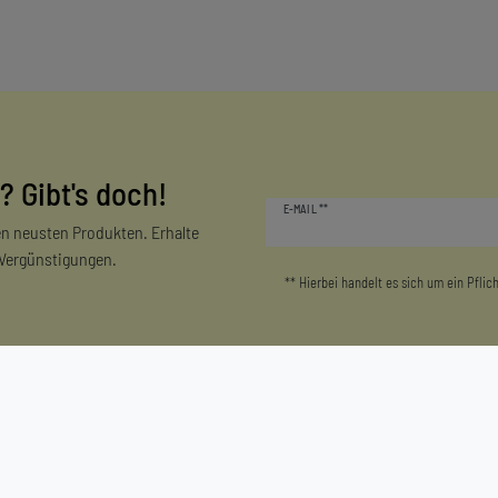
? Gibt's doch!
Newsletter
E-MAIL **
Honig
n neusten Produkten. Erhalte
 Vergünstigungen.
** Hierbei handelt es sich um ein Pflich
Mein Konto
Unternehmen
Login/Registrieren
Kontakt
Warenkorb
Datenschutzerklärung