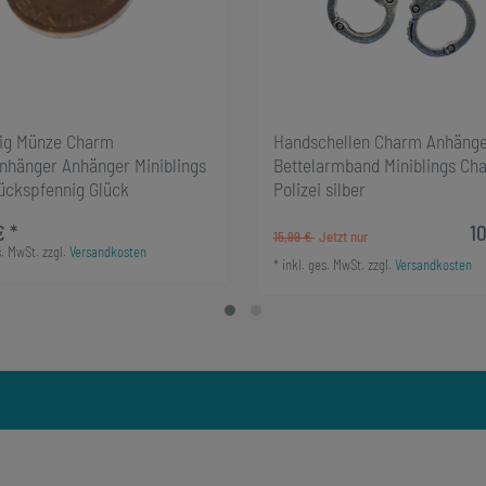
nig Münze Charm
Handschellen Charm Anhäng
anhänger Anhänger Miniblings
Bettelarmband Miniblings Ch
ückspfennig Glück
Polizei silber
€ *
10
15,99 €
s. MwSt.
zzgl.
Versandkosten
*
inkl. ges. MwSt.
zzgl.
Versandkosten