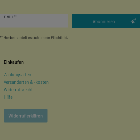
Newsletter
E-MAIL **
Honig
Abonnieren
** Hierbei handelt es sich um ein Pflichtfeld.
Einkaufen
Zahlungsarten
Versandarten & -kosten
Widerrufsrecht
Hilfe
Widerruf erklären