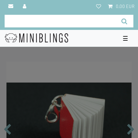
0,00 EUR
☰