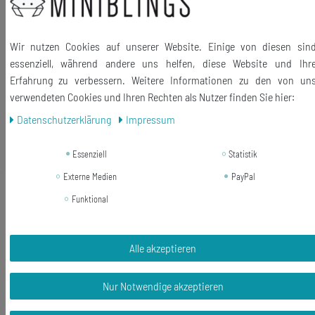
Material Karabiner: Metall, versilbert
Größe des Anhängers: 18mm
Wir nutzen Cookies auf unserer Website. Einige von diesen sin
Lieferumfang: 1 Anhänger mit Karabiner
essenziell, während andere uns helfen, diese Website und Ihr
Erfahrung zu verbessern. Weitere Informationen zu den von un
verwendeten Cookies und Ihren Rechten als Nutzer finden Sie hier:
Daten­schutz­erklärung
Impressum
Ähnliche Artikel
Essenziell
Statistik
Externe Medien
PayPal
Neuheit
Regenschirm Ohrringe Miniblings
Funktional
Hänger Sonnenschirm Schirm
Puppenhaus grün
21,59 € *
Alle akzeptieren
1
Paar
In den Warenkorb
Nur Notwendige akzeptieren
*
inkl. ges. MwSt.
zzgl.
Versandkosten