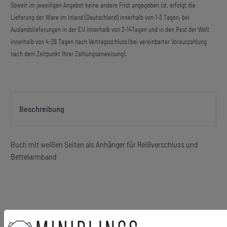
Soweit im jeweiligen Angebot keine andere Frist angegeben ist, erfolgt die
Lieferung der Ware im Inland (Deutschland) innerhalb von 1-3 Tagen, bei
Auslandslieferungen in der EU innerhalb von 2-14Tagen und in den Rest der Welt
innerhalb von 4-28 Tagen nach Vertragsschluss (bei vereinbarter Vorauszahlung
nach dem Zeitpunkt Ihrer Zahlungsanweisung).
Beschreibung
Buch mit weißen Seiten als Anhänger für Reißverschluss und
Bettelarmband
Material Anhänger: Pappe, Papier