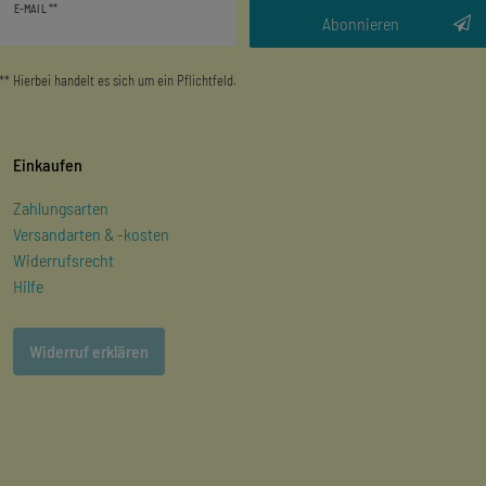
E-MAIL **
Honig
Abonnieren
** Hierbei handelt es sich um ein Pflichtfeld.
Einkaufen
Zahlungsarten
Versandarten & -kosten
Widerrufsrecht
Hilfe
Widerruf erklären