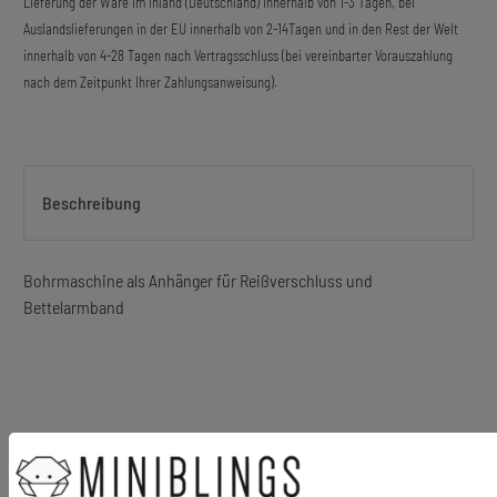
Lieferung der Ware im Inland (Deutschland) innerhalb von 1-3 Tagen, bei
Auslandslieferungen in der EU innerhalb von 2-14Tagen und in den Rest der Welt
innerhalb von 4-28 Tagen nach Vertragsschluss (bei vereinbarter Vorauszahlung
nach dem Zeitpunkt Ihrer Zahlungsanweisung).
Beschreibung
Bohrmaschine als Anhänger für Reißverschluss und
Bettelarmband
Material Anhänger: Metall
Material Karabiner: Metall, versilbert
Größe des Anhängers: 16mm