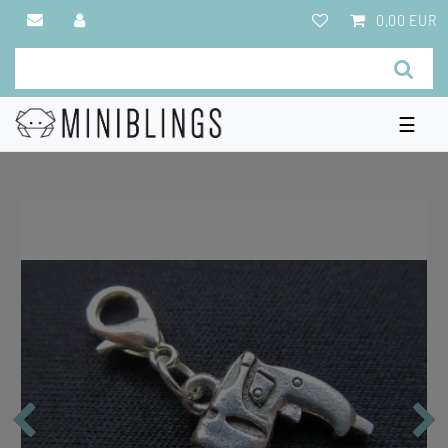
0,00 EUR
☰