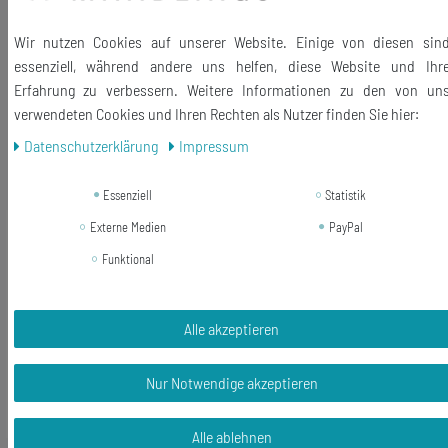
Wir nutzen Cookies auf unserer Website. Einige von diesen sin
Lieferumfang: 1 Anhänger mit Karabiner
essenziell, während andere uns helfen, diese Website und Ihr
Erfahrung zu verbessern. Weitere Informationen zu den von un
verwendeten Cookies und Ihren Rechten als Nutzer finden Sie hier:
Daten­schutz­erklärung
Impressum
Ähnliche Artikel
Essenziell
Statistik
Externe Medien
PayPal
-51%
Baum Blätter Charm Anhänger
Bettelarmband Miniblings filigran
Funktional
Laubbaum silber
10,99 €
Alle akzeptieren
5,39 € *
Nur Notwendige akzeptieren
In den Warenkorb
*
inkl. ges. MwSt.
zzgl.
Versandkosten
Alle ablehnen