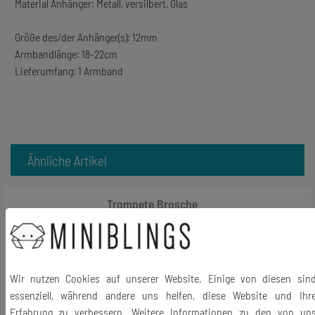
Material Anhänger: Metall, versilbert, Glas
Größe des/der Anhänger(s): 12mm
Armbandlänge: 18-22cm
Lieferumfang: 1 Armband
Ähnliche Artikel
Trompete Brosche
Trompetenbrosche Miniblings Pin
Anstecker Trompeter vergold BOX
32,06 € *
Wir nutzen Cookies auf unserer Website. Einige von diesen sin
In den Warenkorb
essenziell, während andere uns helfen, diese Website und Ihr
*
inkl. ges. MwSt.
zzgl.
Versandkosten
Erfahrung zu verbessern. Weitere Informationen zu den von un