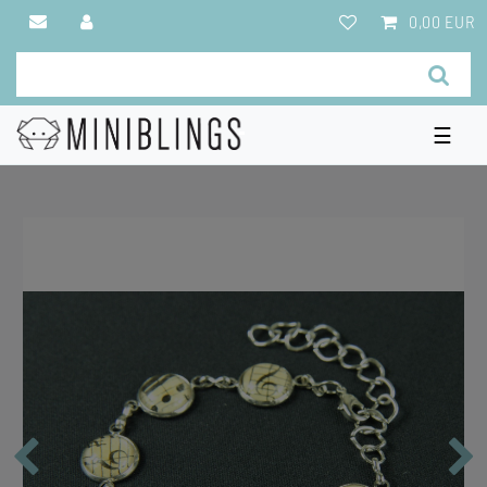
0,00 EUR
☰