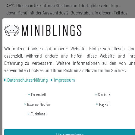
A+?". Diesen Artikel öffnen Sie dann und dort gibt es ein drop-
down Menü mit der Auswahl des 2. Buchstaben, in diesem Fall das
"M"). Wenn Sie über die Suche gehen, geben sie einfach "A+?" ein
und wählen Sie dort den entsprechenden Artikel aus.
Auch in weiß in unserem Shop erhältlich.
Wir nutzen Cookies auf unserer Website. Einige von diesen sin
essenziell, während andere uns helfen, diese Website und Ihr
Material Motiv: Kunststoff
Erfahrung zu verbessern. Weitere Informationen zu den von un
Motivgröße (längste Seite): 7mm
verwendeten Cookies und Ihren Rechten als Nutzer finden Sie hier:
Lieferumfang: 1 Paar Ohrstecker
Daten­schutz­erklärung
Impressum
Essenziell
Statistik
Externe Medien
PayPal
Funktional
Ähnliche Artikel
Alle akzeptieren