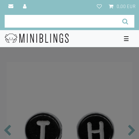
0,00 EUR
☰