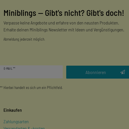
Miniblings — Gibt's nicht? Gibt's doch!
Verpasse keine Angebote und erfahre von den neusten Produkten.
Erhalte deinen Miniblings Newsletter mit Ideen und Vergünstigungen.
Abmeldung jederzeit möglich.
Newsletter
E-MAIL **
Honig
Abonnieren
** Hierbei handelt es sich um ein Pflichtfeld.
Einkaufen
Zahlungsarten
Versandarten & -kosten