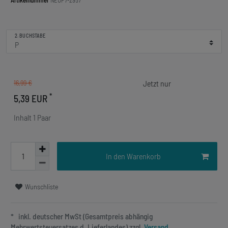
Artikelnummer
NEUP7-2957
2. BUCHSTABE
16,99 €
*
5,39 EUR
Inhalt
1
Paar
In den Warenkorb
Wunschliste
* inkl. deutscher MwSt (Gesamtpreis abhängig
Mehrwertsteuersatzes d. Lieferlandes) zzgl.
Versand