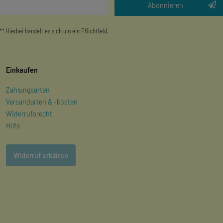
Honig
Abonnieren
** Hierbei handelt es sich um ein Pflichtfeld.
Einkaufen
Zahlungsarten
Versandarten & -kosten
Widerrufsrecht
Hilfe
Widerruf erklären