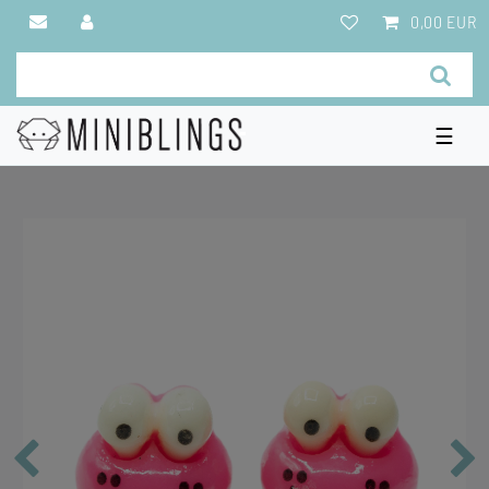
0,00 EUR
☰