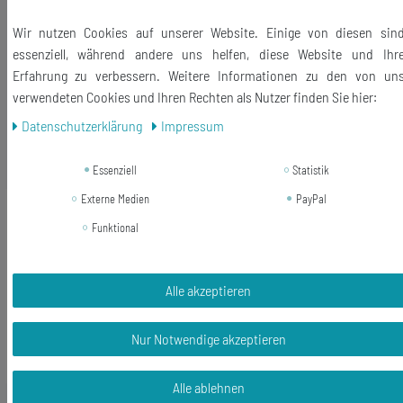
Motivgröße: 12mm
Wir nutzen Cookies auf unserer Website. Einige von diesen sin
Lieferumfang: 1 Paar Ohrstecker
essenziell, während andere uns helfen, diese Website und Ihr
Erfahrung zu verbessern. Weitere Informationen zu den von un
verwendeten Cookies und Ihren Rechten als Nutzer finden Sie hier:
Daten­schutz­erklärung
Impressum
Ähnliche Artikel
Essenziell
Statistik
Externe Medien
PayPal
Neuheit
Froschkopf Ohrstecker Miniblings
Funktional
Frosch Teich Natur Frösche Kopf
rosa
9,99 € *
Alle akzeptieren
1
Paar
In den Warenkorb
Nur Notwendige akzeptieren
*
inkl. ges. MwSt.
zzgl.
Versandkosten
Alle ablehnen