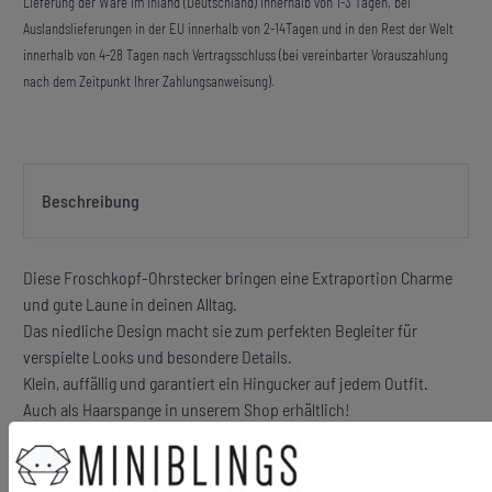
Lieferung der Ware im Inland (Deutschland) innerhalb von 1-3 Tagen, bei
Auslandslieferungen in der EU innerhalb von 2-14Tagen und in den Rest der Welt
innerhalb von 4-28 Tagen nach Vertragsschluss (bei vereinbarter Vorauszahlung
nach dem Zeitpunkt Ihrer Zahlungsanweisung).
Beschreibung
Diese Froschkopf-Ohrstecker bringen eine Extraportion Charme
und gute Laune in deinen Alltag.
Das niedliche Design macht sie zum perfekten Begleiter für
verspielte Looks und besondere Details.
Klein, auffällig und garantiert ein Hingucker auf jedem Outfit.
Auch als Haarspange in unserem Shop erhältlich!
Material Motiv: Kunststoff