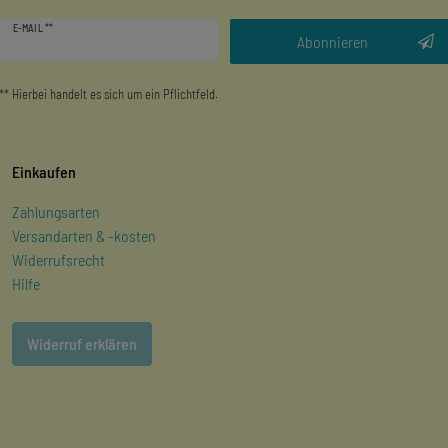
Newsletter
E-MAIL **
Honig
Abonnieren
** Hierbei handelt es sich um ein Pflichtfeld.
Einkaufen
Zahlungsarten
Versandarten & -kosten
Widerrufsrecht
Hilfe
Widerruf erklären