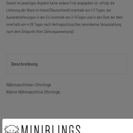
Soweit im jeweiligen Angebot keine andere Frist angegeben ist, erfolgt die
Lieferung der Ware im Inland (Deutschland) innerhalb von 1-3 Tagen, bei
Auslandslieferungen in der EU innerhalb von 2-14Tagen und in den Rest der Welt
innerhalb von 4-28 Tagen nach Vertragsschluss (bei vereinbarter Vorauszahlung
nach dem Zeitpunkt Ihrer Zahlungsanweisung).
Beschreibung
Nähmaschinen-Ohrringe
Kleine Nähmaschine Ohrringe.
Material Anhänger: Metall