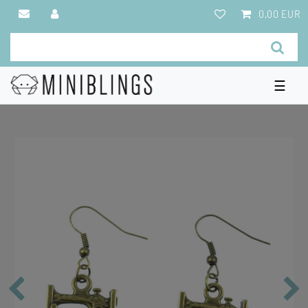
0,00 EUR
☰