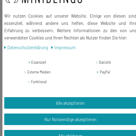
Haken und Ösen: Metall
Länge der Anhänger (ohne Haken): 20mm
Wir nutzen Cookies auf unserer Website. Einige von diesen sin
essenziell, während andere uns helfen, diese Website und Ihr
Lieferumfang: 1 Paar Ohrringe
Erfahrung zu verbessern. Weitere Informationen zu den von un
verwendeten Cookies und Ihren Rechten als Nutzer finden Sie hier:
Daten­schutz­erklärung
Impressum
Ähnliche Artikel
Essenziell
Statistik
Externe Medien
PayPal
Neuheit
Geist Ohrringe Miniblings Hänger
Funktional
Gespenst Halloween Grusel
Schlossgespenst weiß
Alle akzeptieren
16,19 € *
1
Paar
Nur Notwendige akzeptieren
In den Warenkorb
*
inkl. ges. MwSt.
zzgl.
Versandkosten
Alle ablehnen