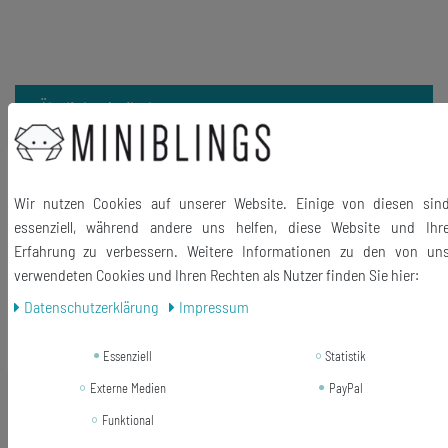
Ähnliche Artikel
-28%
Wassermelone Ring Miniblings
Fingerring Sommer Melone Frucht
Wir nutzen Cookies auf unserer Website. Einige von diesen sin
Obst Melonenstück
essenziell, während andere uns helfen, diese Website und Ihr
Erfahrung zu verbessern. Weitere Informationen zu den von un
14,99 €
verwendeten Cookies und Ihren Rechten als Nutzer finden Sie hier:
10,79 € *
Daten­schutz­erklärung
Impressum
In den Warenkorb
*
inkl. ges. MwSt.
zzgl.
Versandkosten
Essenziell
Statistik
Externe Medien
PayPal
Funktional