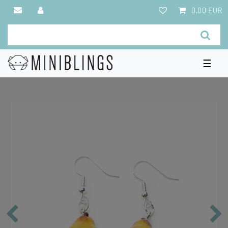
0,00 EUR
☰