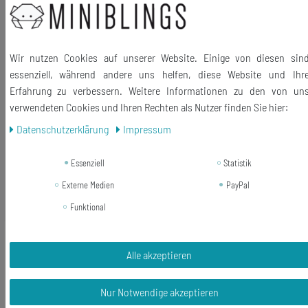
Material Anhänger: Hartgummi
Material Kette: Metall, versilbert
Wir nutzen Cookies auf unserer Website. Einige von diesen sin
Größe des Anhängers: 45mm
essenziell, während andere uns helfen, diese Website und Ihr
Kettenlänge: 80cm (auf Wunsch mit Gliederkette oder Kugelkette
Erfahrung zu verbessern. Weitere Informationen zu den von un
möglich)
verwendeten Cookies und Ihren Rechten als Nutzer finden Sie hier:
Lieferumfang: 1 Halskette
Daten­schutz­erklärung
Impressum
Essenziell
Statistik
Externe Medien
PayPal
Ähnliche Artikel
Funktional
3 Augen Kette Halskette Miniblings
45cm Halloween Auge Wackelauge
Alle akzeptieren
Puppe handmade
Nur Notwendige akzeptieren
29,69 € *