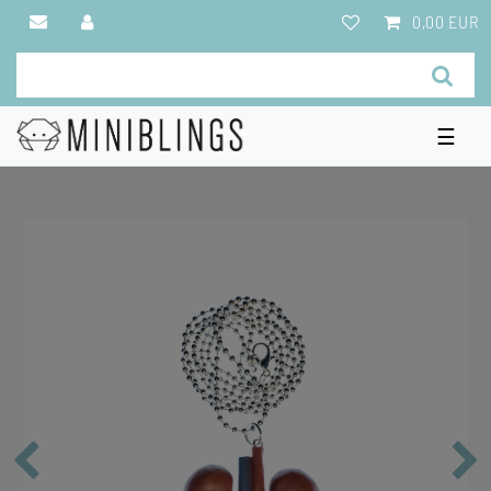
0,00 EUR
☰