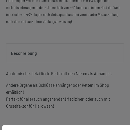
Lieferung der Ware im Inland (Deutschland) innerhalb von 1-3 Tagen, bei
Auslandslieferungen in der EU innerhalb von 2-14Tagen und in den Rest der Welt
innerhalb von 4-28 Tagen nach Vertragsschluss (bei vereinbarter Vorauszahlung
nach dem Zeitpunkt Ihrer Zahlungsanweisung).
Beschreibung
Anatomische, detaillierte Kette mit den Nieren als Anhänger.
Andere Organe als Schlüsselanhänger oder Ketten im Shop
erhältlich!
Perfekt für alle (auch angehenden) Mediziner, oder auch mit
Gruselfaktor für Halloween!