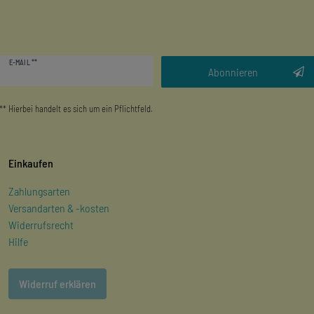
Newsletter
E-MAIL **
Honig
Abonnieren
** Hierbei handelt es sich um ein Pflichtfeld.
Einkaufen
Zahlungsarten
Versandarten & -kosten
Widerrufsrecht
Hilfe
Widerruf erklären