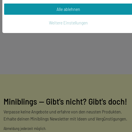
In den Warenkorb
Alle ablehnen
*
inkl. ges. MwSt.
zzgl.
Versandkosten
Weitere Einstellungen
Miniblings — Gibt's nicht? Gibt's doch!
Verpasse keine Angebote und erfahre von den neusten Produkten.
Erhalte deinen Miniblings Newsletter mit Ideen und Vergünstigungen.
Abmeldung jederzeit möglich.