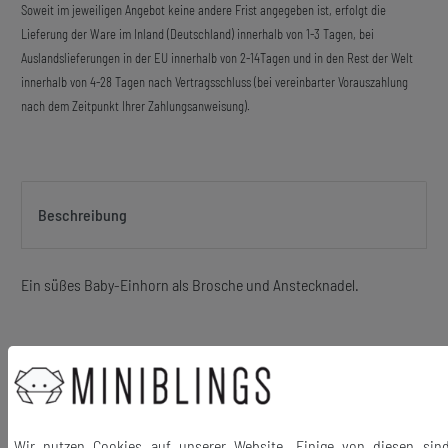
Soweit im jeweiligen Angebot keine andere Frist angegeben ist, erfolgt die
Lieferung der Ware im Inland (Deutschland) innerhalb von 1-3 Tagen, bei
Auslandslieferungen in der EU innerhalb von 2-14Tagen und in den Rest der Welt
innerhalb von 4-28 Tagen nach Vertragsschluss (bei vereinbarter Vorauszahlung
nach dem Zeitpunkt Ihrer Zahlungsanweisung).
Beschreibung
Ein süßes Baby-Einhorn als Brosche und Anstecknadel.
Material: Metall emailliert
Größe Hauptmotiv: 35mm
Lieferumfang: 1 Brosche
Wir nutzen Cookies auf unserer Website. Einige von diesen sin