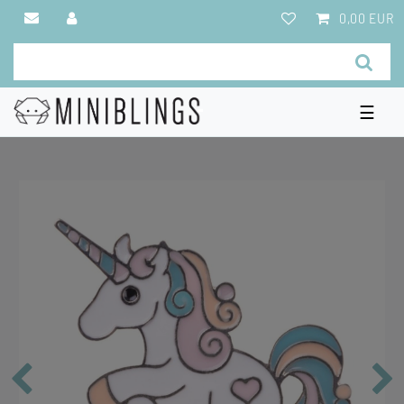
0,00 EUR
☰