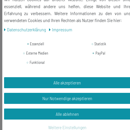
essenziell, während andere uns helfen, diese Website und Ihr
Erfahrung zu verbessern. Weitere Informationen zu den von un
verwendeten Cookies und Ihren Rechten als Nutzer finden Sie hier:
Ähnliche Artikel
Daten­schutz­erklärung
Impressum
Neuheit
Turnschuhe Schlüsselanhänger
Essenziell
Statistik
Miniblings Anhänger Sneaker Schuhe
Externe Medien
PayPal
farbmix bunt
Funktional
10,79 € *
In den Warenkorb
Alle akzeptieren
*
inkl. ges. MwSt.
zzgl.
Versandkosten
Nur Notwendige akzeptieren
Alle ablehnen
Weitere Einstellungen