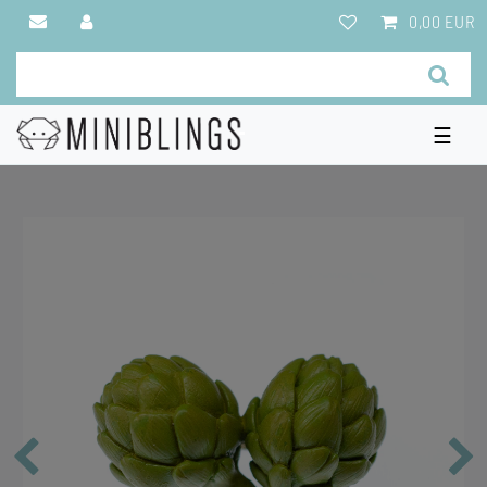
0,00 EUR
☰