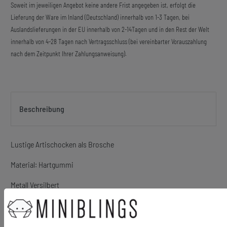
Soweit im jeweiligen Angebot keine andere Frist angegeben ist, erfolgt die
Lieferung der Ware im Inland (Deutschland) innerhalb von 1-3 Tagen, bei
Auslandslieferungen in der EU innerhalb von 2-14Tagen und in den Rest der Welt
innerhalb von 4-28 Tagen nach Vertragsschluss (bei vereinbarter Vorauszahlung
nach dem Zeitpunkt Ihrer Zahlungsanweisung).
Beschreibung
Lustige Artischocken als Brosche
Material: Hartgummi
Metall Versilbert
Größe: Breite: 5cm, Höhe: 3,5cm
Lieferumfang: 1 Brosche