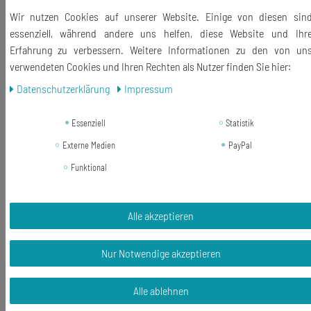
Wir nutzen Cookies auf unserer Website. Einige von diesen sin
essenziell, während andere uns helfen, diese Website und Ihr
Erfahrung zu verbessern. Weitere Informationen zu den von un
Ähnliche Artikel
verwendeten Cookies und Ihren Rechten als Nutzer finden Sie hier:
Daten­schutz­erklärung
Impressum
-6%
Gurken Ohrringe Miniblings Hänger
Gemüse Bauer Salatgurken Veggie
Essenziell
Statistik
vegan grün
Externe Medien
PayPal
Funktional
14,99 €
14,03 € *
1
Paar
Alle akzeptieren
In den Warenkorb
*
inkl. ges. MwSt.
zzgl.
Versandkosten
Nur Notwendige akzeptieren
Alle ablehnen