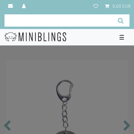
0,00 EUR
☰