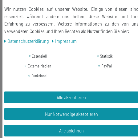
Größe des Anhängers: 31mm
Wir nutzen Cookies auf unserer Website. Einige von diesen sin
Lieferumfang: 1 Schlüsselanhänger
essenziell, während andere uns helfen, diese Website und Ihr
Erfahrung zu verbessern. Weitere Informationen zu den von un
verwendeten Cookies und Ihren Rechten als Nutzer finden Sie hier:
Daten­schutz­erklärung
Impressum
Ähnliche Artikel
Essenziell
Statistik
Externe Medien
PayPal
-17%
20 Mark DDR Münze
Funktional
Schlüsselanhänger Miniblings echtes
Geld Upcycling Ostalgie
Alle akzeptieren
19,99 €
16,62 € *
Nur Notwendige akzeptieren
In den Warenkorb
*
inkl. ges. MwSt.
zzgl.
Versandkosten
Alle ablehnen