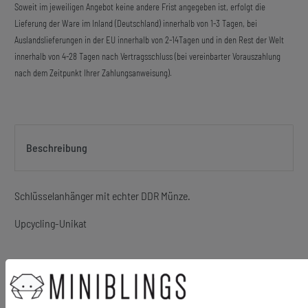
Soweit im jeweiligen Angebot keine andere Frist angegeben ist, erfolgt die
Lieferung der Ware im Inland (Deutschland) innerhalb von 1-3 Tagen, bei
Auslandslieferungen in der EU innerhalb von 2-14Tagen und in den Rest der Welt
innerhalb von 4-28 Tagen nach Vertragsschluss (bei vereinbarter Vorauszahlung
nach dem Zeitpunkt Ihrer Zahlungsanweisung).
Beschreibung
Schlüsselanhänger mit echter DDR Münze.
Upcycling-Unikat
Material Anhänger: Metall