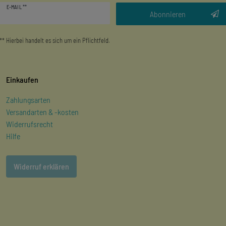
E-MAIL **
Honig
Abonnieren
** Hierbei handelt es sich um ein Pflichtfeld.
Einkaufen
Zahlungsarten
Versandarten & -kosten
Widerrufsrecht
Hilfe
Widerruf erklären