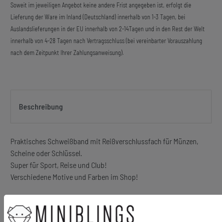
Soweit im jeweiligen Angebot keine andere Frist angegeben ist, erfolgt die
Lieferung der Ware im Inland (Deutschland) innerhalb von 1-3 Tagen, bei
Auslandslieferungen in der EU innerhalb von 2-14Tagen und in den Rest der Welt
innerhalb von 4-28 Tagen nach Vertragsschluss (bei vereinbarter Vorauszahlung
nach dem Zeitpunkt Ihrer Zahlungsanweisung).
Beschreibung
Praktisches Schweißband mit Reißverschlussfach für Münzen,
Scheine oder Schlüssel.
Super für Sport, Reise und Club!
Verschiedene Motive und Farben im Shop!