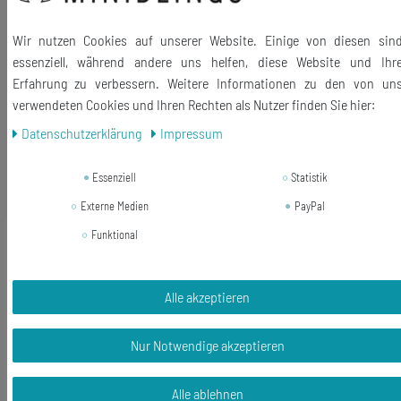
Material: 100% Polyester, Reißverschluss
Wir nutzen Cookies auf unserer Website. Einige von diesen sin
Größe: 8x7cm
essenziell, während andere uns helfen, diese Website und Ihr
Lieferumfang: 1 Schweißband
Erfahrung zu verbessern. Weitere Informationen zu den von un
verwendeten Cookies und Ihren Rechten als Nutzer finden Sie hier:
Daten­schutz­erklärung
Impressum
Essenziell
Statistik
Ähnliche Artikel
Externe Medien
PayPal
-46%
Funktional
Schweißband Pulswärmer mit
Reißverschluss Eichhörnchen
Miniblings Katze Tier sw
Alle akzeptieren
13,99 €
7,55 € *
Nur Notwendige akzeptieren
In den Warenkorb
Alle ablehnen
*
inkl. ges. MwSt.
zzgl.
Versandkosten