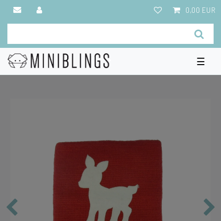
0,00 EUR
☰