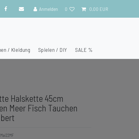
Anmelden
0
0,00 EUR
en / Kleidung
Spielen / DIY
SALE %
te Halskette 45cm
en Meer Fisch Tauchen
lbert
1Mai22MF