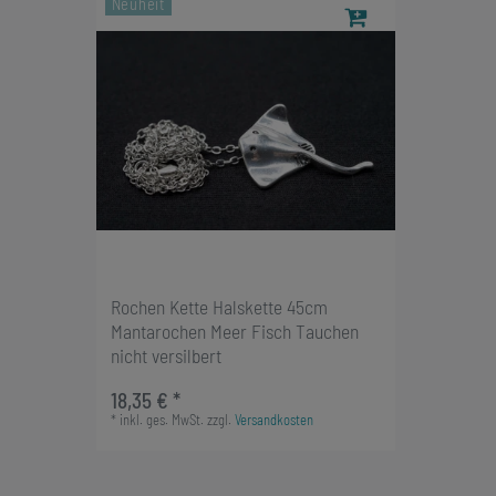
Neuheit
Rochen Kette Halskette 45cm
Mantarochen Meer Fisch Tauchen
nicht versilbert
18,35 € *
*
inkl. ges. MwSt.
zzgl.
Versandkosten