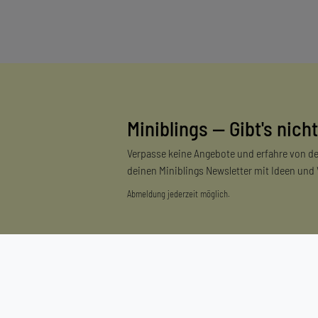
Miniblings — Gibt's nicht
Verpasse keine Angebote und erfahre von de
deinen Miniblings Newsletter mit Ideen und
Abmeldung jederzeit möglich.
Einkaufen
Zahlungsarten
Versandarten & -kosten