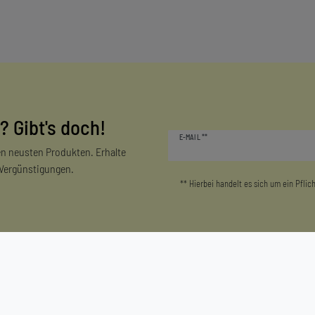
? Gibt's doch!
Newsletter
E-MAIL **
Honig
n neusten Produkten. Erhalte
 Vergünstigungen.
** Hierbei handelt es sich um ein Pflich
Mein Konto
Unternehmen
Login/Registrieren
Kontakt
Warenkorb
Datenschutzerklärung