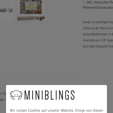
* inkl. deutscher 
Mehrwertsteuersatze
Soweit im jeweiligen Ang
Lieferung der Ware im In
Auslandslieferungen in 
innerhalb von 4-28 Tage
nach dem Zeitpunkt Ihre
.
h Fans.
den Sie in unserem Shop!
Wir nutzen Cookies auf unserer Website. Einige von diesen