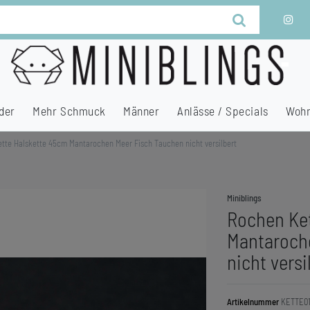
der
Mehr Schmuck
Männer
Anlässe / Specials
Wohn
tte Halskette 45cm Mantarochen Meer Fisch Tauchen nicht versilbert
Miniblings
Rochen Ket
Mantaroch
nicht versi
Artikelnummer
KETTE0