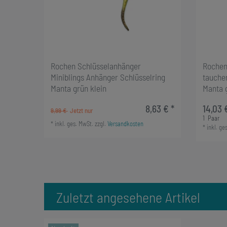
Rochen Schlüsselanhänger
Rochen
Miniblings Anhänger Schlüsselring
tauche
Manta grün klein
Manta 
8,63 € *
14,03 
9,99 €
1
Paar
*
inkl. ges. MwSt.
zzgl.
Versandkosten
*
inkl. ge
Zuletzt angesehene Artikel