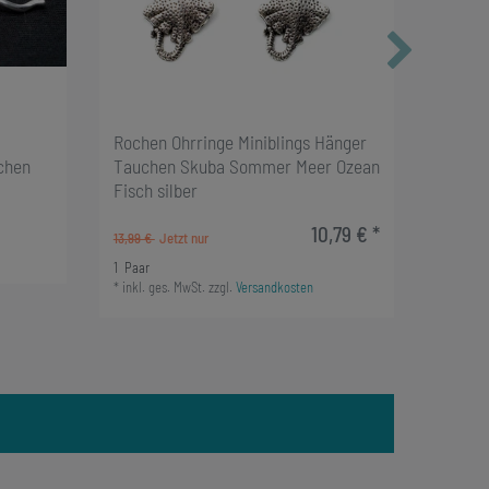
Rochen Ohrringe Miniblings Hänger
Rochen
chen
Tauchen Skuba Sommer Meer Ozean
Stecke
Fisch silber
Mantar
10,79 € *
13,99 €
14,99 €
1
Paar
1
Paar
*
inkl. ges. MwSt.
zzgl.
Versandkosten
*
inkl. g