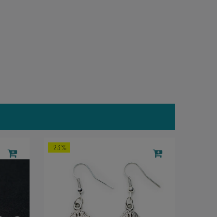
-23%
-6%