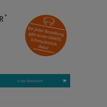
*
UR
In den Warenkorb