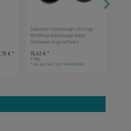
Cabochon Katzenaugen Ohrringe
Katze 
Miniblings Katzenauge Katze
Minibl
Halloween Auge schwarz
Click 
,79 € *
15,43 € *
19,99 €
1
Paar
1
Paar
*
inkl. ges. MwSt.
zzgl.
Versandkosten
*
inkl. g