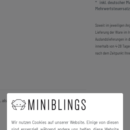
* inkl. deutscher 
Mehrwertsteuersatze
Soweit im jeweiligen Ang
Lieferung der Ware im In
Auslandslieferungen in 
innerhalb von 4-28 Tage
nach dem Zeitpunkt Ihre
t, als Anhänger.
Wir nutzen Cookies auf unserer Website. Einige von diesen
sind essenziell, während andere uns helfen, diese Website