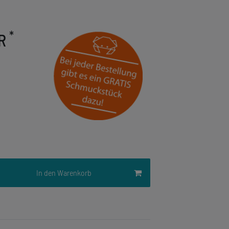
*
UR
In den Warenkorb