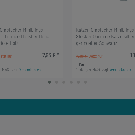
Ohrstecker Miniblings
Katzen Ohrstecker Miniblings
r Ohrringe Haustier Hund
Stecker Ohrringe Katze silber
fote Holz
geringelter Schwanz
7,93 € *
10
14,99 €
1
Paar
s. MwSt.
zzgl.
Versandkosten
*
inkl. ges. MwSt.
zzgl.
Versandkosten