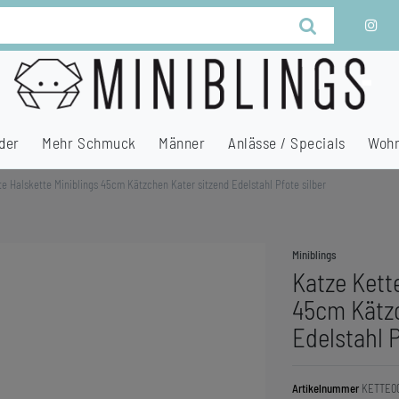
der
Mehr Schmuck
Männer
Anlässe / Specials
Wohn
te Halskette Miniblings 45cm Kätzchen Kater sitzend Edelstahl Pfote silber
Miniblings
Katze Kett
45cm Kätzc
Edelstahl P
Artikelnummer
KETTE00