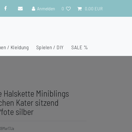
Anmelden
0
0,00 EUR
en / Kleidung
Spielen / DIY
SALE %
e Halskette Miniblings
hen Kater sitzend
fote silber
9Mar17Ja