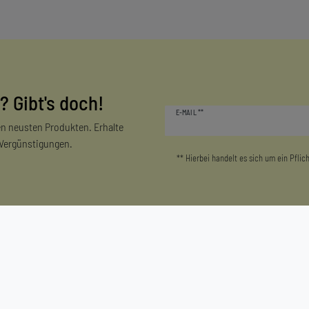
? Gibt's doch!
Newsletter
E-MAIL **
Honig
n neusten Produkten. Erhalte
 Vergünstigungen.
** Hierbei handelt es sich um ein Pflich
Mein Konto
Unternehmen
Login/Registrieren
Kontakt
Warenkorb
Datenschutzerklärung
Zur Kasse
AGB