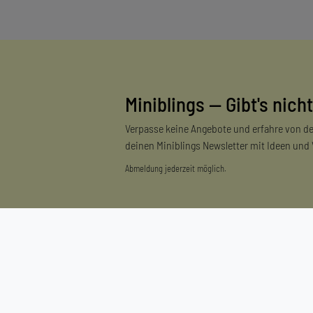
Miniblings — Gibt's nicht
Verpasse keine Angebote und erfahre von de
deinen Miniblings Newsletter mit Ideen und
Abmeldung jederzeit möglich.
Einkaufen
Zahlungsarten
Versandarten & -kosten
Widerrufsrecht