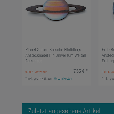
Planet Saturn Brosche Miniblings
Erde B
Anstecknadel Pin Universum Weltall
Anstec
Astronaut
Erdkuge
7,55 € *
9,99 €
9,99 €
*
inkl. ges. MwSt.
zzgl.
Versandkosten
*
inkl. ge
Zuletzt angesehene Artikel