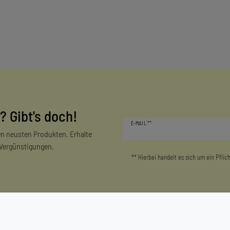
? Gibt's doch!
Newsletter
E-MAIL **
Honig
n neusten Produkten. Erhalte
 Vergünstigungen.
** Hierbei handelt es sich um ein Pflich
Mein Konto
Unternehmen