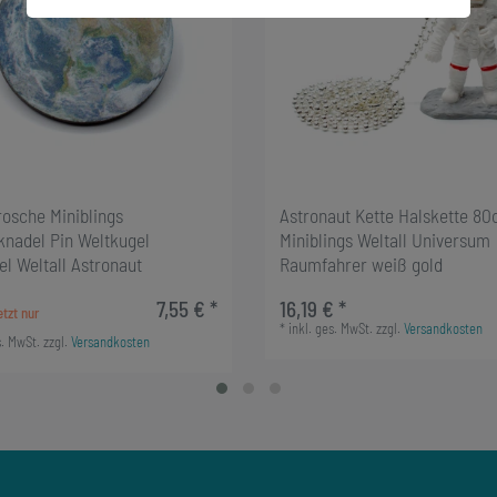
rosche Miniblings
Astronaut Kette Halskette 8
knadel Pin Weltkugel
Miniblings Weltall Universum
l Weltall Astronaut
Raumfahrer weiß gold
7,55 € *
16,19 € *
*
inkl. ges. MwSt.
zzgl.
Versandkosten
s. MwSt.
zzgl.
Versandkosten