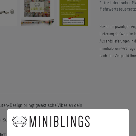
* inkl. deutscher 
Mehrwertsteuersatze
Soweit im jeweiligen Ang
Lieferung der Ware im In
Auslandslieferungen in 
innerhalb von 4-28 Tage
nach dem Zeitpunkt Ihre
ten-Design bringt galaktische Vibes an dein
er Schlüsselbund zu einem echten Hingucker und
liche Accessoires lieben.