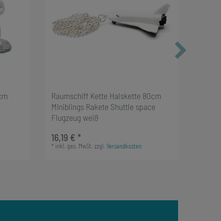
0cm
Raumschiff Kette Halskette 80cm
20x We
Miniblings Rakete Shuttle space
Raumf
Flugzeug weiß
Figure
16,19 € *
17,99 €
*
inkl. ges. MwSt.
zzgl.
Versandkosten
1
Beutel
*
inkl. g