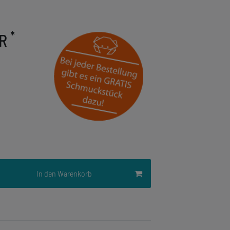
*
UR
In den Warenkorb