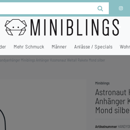
der
Mehr Schmuck
Männer
Anlässe / Specials
Wohn
Handyanhänger Miniblings Anhänger Kosmonaut Weltall Rakete Mond silber
Miniblings
Astronaut 
Anhänger 
Mond silbe
Artikelnummer
HANDY0