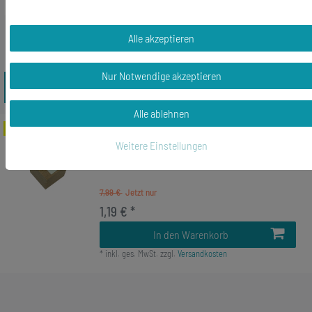
Alle akzeptieren
Nur Notwendige akzeptieren
Zuletzt angesehene Artikel
Alle ablehnen
-85%
Stempel Motivstempel Kalle Fux
Weitere Einstellungen
Häschen Hase Osterhase Bunny
Handarbeit 18mm
7,99 €
1,19 € *
In den Warenkorb
*
inkl. ges. MwSt.
zzgl.
Versandkosten