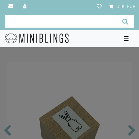
0,00 EUR
☰