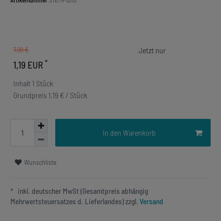
Artikelnummer
STEMP0010
7,99 €
*
1,19 EUR
Inhalt
1
Stück
Grundpreis
1,19 € / Stück
In den Warenkorb
Wunschliste
* inkl. deutscher MwSt (Gesamtpreis abhängig
Mehrwertsteuersatzes d. Lieferlandes) zzgl.
Versand