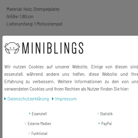
Material: Holz, Stempelplatte
Größe: 1,80,cm
Lieferumfang: 1 Motivstempel
Ähnliche Artikel
Wir nutzen Cookies auf unserer Website. Einige von diesen sin
essenziell, während andere uns helfen, diese Website und Ihr
Erfahrung zu verbessern. Weitere Informationen zu den von un
-28%
Roter Stern Handy Anhänger
Miniblings Sterne Star Weihnachten
verwendeten Cookies und Ihren Rechten als Nutzer finden Sie hier:
Kuba emailliert rot
Daten­schutz­erklärung
Impressum
11,99 €
Essenziell
Statistik
8,63 € *
Externe Medien
PayPal
In den Warenkorb
Funktional
*
inkl. ges. MwSt.
zzgl.
Versandkosten