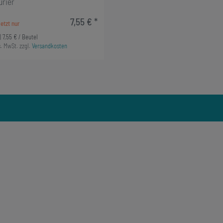
urier
7,55 € *
| 7,55 € / Beutel
s. MwSt.
zzgl.
Versandkosten