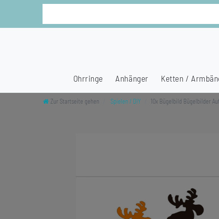
Ohrringe
Anhänger
Ketten / Armbän
Zur Startseite gehen
Spielen / DIY
10x Bügelbild Bügelbilder A