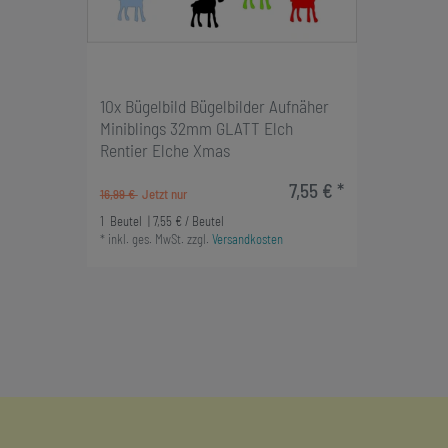
10x Bügelbild Bügelbilder Aufnäher
Miniblings 32mm GLATT Elch
Rentier Elche Xmas
7,55 € *
16,99 €
1
Beutel
| 7,55 € / Beutel
*
inkl. ges. MwSt.
zzgl.
Versandkosten