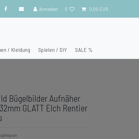
Anmelden
0
0,00 EUR
en / Kleidung
Spielen / DIY
SALE %
ild Bügelbilder Aufnäher
 32mm GLATT Elch Rentier
s
apfelgruen