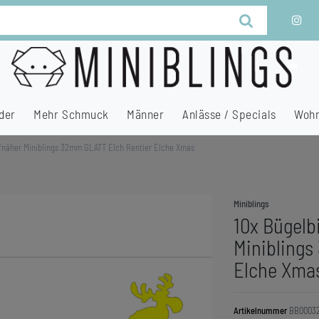
der
Mehr Schmuck
Männer
Anlässe / Specials
Wohn
ufnäher Miniblings 32mm GLATT Elch Rentier Elche Xmas
Miniblings
10x Bügelb
Miniblings
Elche Xma
Artikelnummer
BB00032