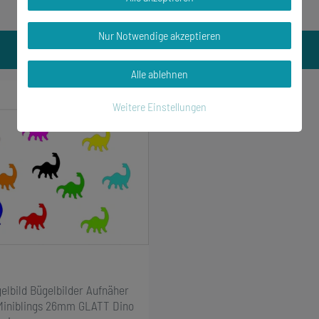
Nur Notwendige akzeptieren
Alle ablehnen
Weitere Einstellungen
elbild Bügelbilder Aufnäher
Miniblings 26mm GLATT Dino