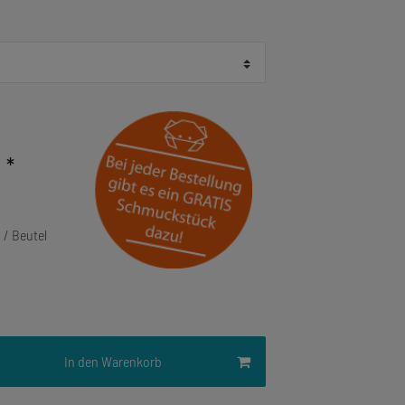
*
R
€ / Beutel
In den Warenkorb