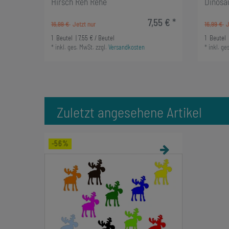
Hirsch Reh Rehe
Dinosa
7,55 € *
16,99 €
16,99 €
1
Beutel
| 7,55 € / Beutel
1
Beutel
*
inkl. ges. MwSt.
zzgl.
Versandkosten
*
inkl. ge
Zuletzt angesehene Artikel
-56%