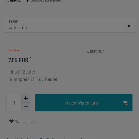
Artikelnummer
BB00026apfelgruen
FARBE
16,99 €
*
7,55 EUR
Inhalt
1
Beutel
Grundpreis
7,55 € / Beutel
In den Warenkorb
Wunschliste