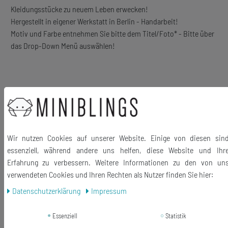
Kleidungsstücke zu neuem Leben erwecken!
Hergestellt in eigener Werkstatt in Berlin - Handarbeit!
Motiv und Farbe entnehmen Sie bitte dem Titel/Foto* - Bitte über
das Drop-Down Menü auswählen!
Bis zu 60° waschbar!
Lieferumfang: 10 Stück + Bügel-Anleitung
mit glatter
Oberfläche
Material: Flexfolie
Wir nutzen Cookies auf unserer Website. Einige von diesen sin
essenziell, während andere uns helfen, diese Website und Ihr
Größe: ca 25-35mm
Erfahrung zu verbessern. Weitere Informationen zu den von un
Im Miniblings® Shop in vielen Farben/Motiven und in glatter
verwendeten Cookies und Ihren Rechten als Nutzer finden Sie hier:
und samtiger Oberfläche erhältlich
Daten­schutz­erklärung
Impressum
Essenziell
Statistik
* Die Farbe kann leicht variieren (Display Unterschiede)