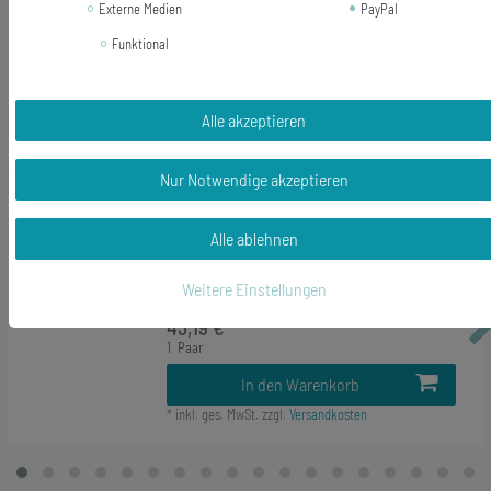
Externe Medien
PayPal
Funktional
Alle akzeptieren
Ähnliche Artikel
Nur Notwendige akzeptieren
-14%
Trompeten Ohrringe Miniblings
Hänger Trompete Instrument Musik
Alle ablehnen
925 Echtsilber
Weitere Einstellungen
49,99 €
43,19 € *
1
Paar
In den Warenkorb
*
inkl. ges. MwSt.
zzgl.
Versandkosten