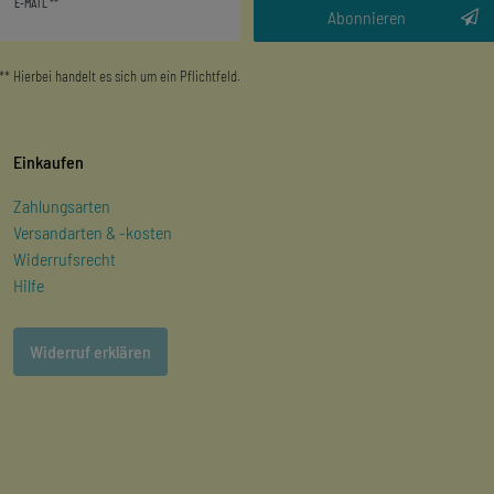
E-MAIL **
Honig
Abonnieren
** Hierbei handelt es sich um ein Pflichtfeld.
Einkaufen
Zahlungsarten
Versandarten & -kosten
Widerrufsrecht
Hilfe
Widerruf erklären