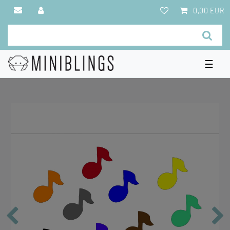
0,00 EUR
☰