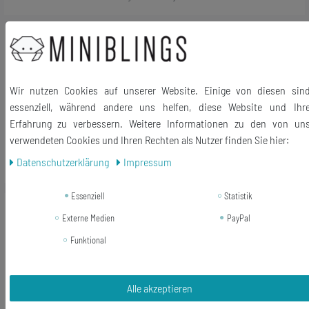
-46%
Schweißband Pulswärmer mit
Reißverschluss Eichhörnchen
Miniblings Katze Tier sw
Wir nutzen Cookies auf unserer Website. Einige von diesen sin
13,99 €
essenziell, während andere uns helfen, diese Website und Ihr
7,55 € *
Erfahrung zu verbessern. Weitere Informationen zu den von un
verwendeten Cookies und Ihren Rechten als Nutzer finden Sie hier:
In den Warenkorb
Daten­schutz­erklärung
Impressum
*
inkl. ges. MwSt.
zzgl.
Versandkosten
Essenziell
Statistik
-46%
Schweißband Pulswärmer
Externe Medien
PayPal
Reißverschluss Eichhörnchen
Miniblings Katze Tier weiß
Funktional
13,99 €
Alle akzeptieren
7,55 € *