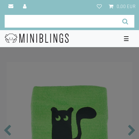
0,00 EUR
☰