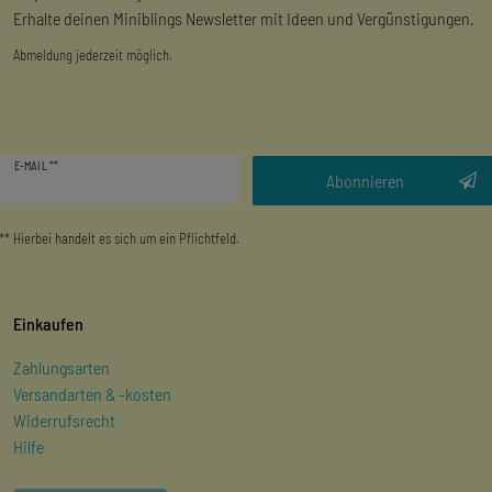
Erhalte deinen Miniblings Newsletter mit Ideen und Vergünstigungen.
Abmeldung jederzeit möglich.
Newsletter
E-MAIL **
Honig
Abonnieren
** Hierbei handelt es sich um ein Pflichtfeld.
Einkaufen
Zahlungsarten
Versandarten & -kosten
Widerrufsrecht
Hilfe