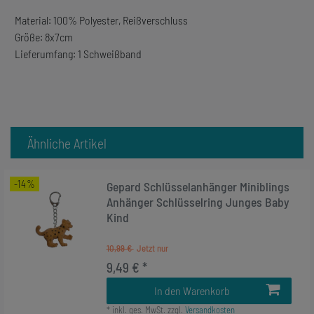
Material: 100% Polyester, Reißverschluss
Größe: 8x7cm
Lieferumfang: 1 Schweißband
Ähnliche Artikel
-14%
Gepard Schlüsselanhänger Miniblings
Anhänger Schlüsselring Junges Baby
Kind
10,99 €
9,49 € *
In den Warenkorb
*
inkl. ges. MwSt.
zzgl.
Versandkosten