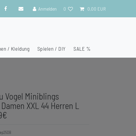
Anmelden
0
0,00 EUR
en / Kleidung
Spielen / DIY
SALE %
u Vogel Miniblings
 Damen XXL 44 Herren L
9€
Sep25DB