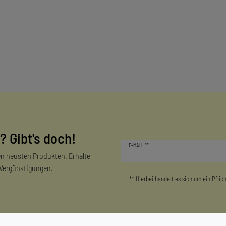
? Gibt's doch!
Newsletter
E-MAIL **
Honig
n neusten Produkten. Erhalte
 Vergünstigungen.
** Hierbei handelt es sich um ein Pflich