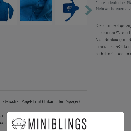
* inkl. deutscher 
Mehrwertsteuersatze
Soweit im jeweiligen Ang
Lieferung der Ware im In
Auslandslieferungen in 
innerhalb von 4-28 Tage
nach dem Zeitpunkt Ihre
stylischen Vogel-Print (Tukan oder Papagei)
rs mögen.
ufspreis: 79 €.