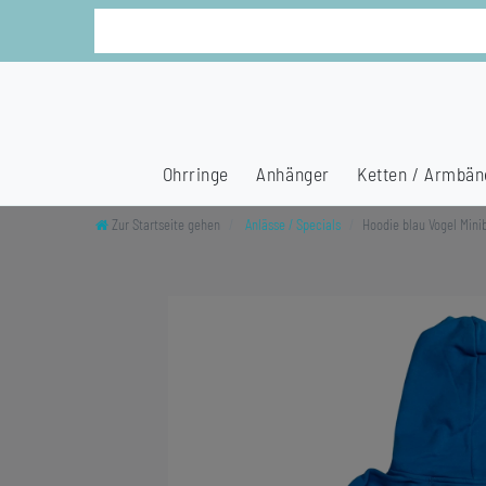
Ohrringe
Anhänger
Ketten / Armbän
Zur Startseite gehen
Anlässe / Specials
Hoodie blau Vogel Min