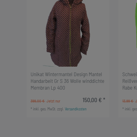
Unikat Wintermantel Design Mantel
Schwei
Handarbeit Gr S 36 Wolle winddichte
Reißver
Membran Lp 400
Rabe K
150,00 € *
399,00 €
13,99 €
*
inkl. ges. MwSt.
zzgl.
Versandkosten
*
inkl. ge