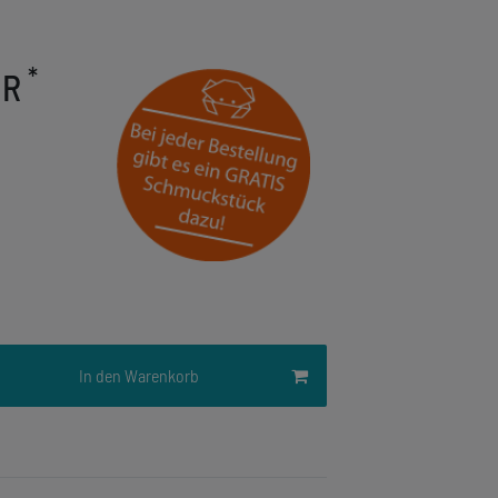
*
UR
In den Warenkorb