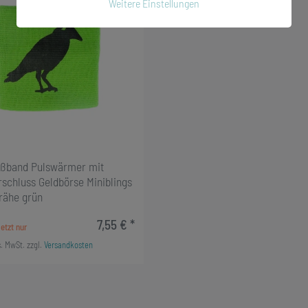
Weitere Einstellungen
ßband Pulswärmer mit
schluss Geldbörse Miniblings
rähe grün
7,55 € *
s. MwSt.
zzgl.
Versandkosten