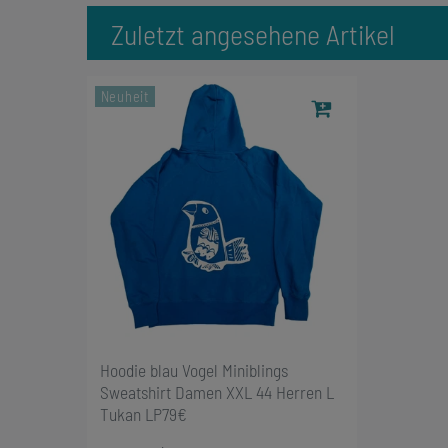
Zuletzt angesehene Artikel
Neuheit
Hoodie blau Vogel Miniblings
Sweatshirt Damen XXL 44 Herren L
Tukan LP79€