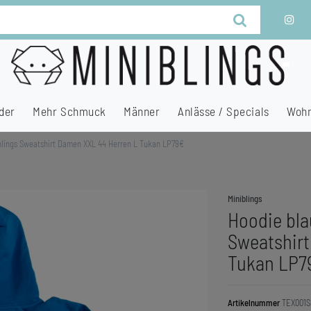
der
Mehr Schmuck
Männer
Anlässe / Specials
Wohn
iblings Sweatshirt Damen XXL 44 Herren L Tukan LP79€
Miniblings
Hoodie bla
Sweatshirt
Tukan LP7
Artikelnummer
TEX001