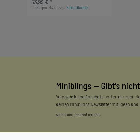
53,99 € *
*
inkl. ges. MwSt.
zzgl.
Versandkosten
Miniblings — Gibt's nicht
Verpasse keine Angebote und erfahre von de
deinen Miniblings Newsletter mit Ideen und
Abmeldung jederzeit möglich.