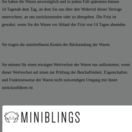
Sie haben die Waren unverzüglich und in jedem Fall spätestens binnen
14
Tagen
ab dem Tag, an dem Sie uns über den Widerruf dieses Vertrags
unterrichten, an uns
zurückzusenden oder zu übergeben. Die Frist ist
gewahrt, wenn Sie die Waren vor Ablauf der Frist von
14 Tagen
absenden.
Sie tragen die unmittelbaren Kosten der Rücksendung der Waren.
Sie müssen für einen etwaigen Wertverlust der Waren nur aufkommen, wenn
dieser Wertverlust auf einen zur Prüfung der Beschaffenheit, Eigenschaften
und Funktionsweise der Waren nicht notwendigen Umgang mit ihnen
zurückzuführen ist.
Ausschluss- bzw. Erlöschensgründe
Das Widerrufsrecht besteht nicht bei Verträgen