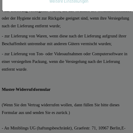
Weitere Einstellungen
- zur Lieferung versiegelter Waren, die aus Gründen des Gesundheitsschutzes
oder der Hygiene nicht zur Rückgabe geeignet sind, wenn ihre Versiegelung
nach der Lieferung entfernt wurde;
- zur Lieferung von Waren, wenn diese nach der Lieferung aufgrund ihrer
Beschaffenheit untrennbar mit anderen Gütern vermischt wurden;
- zur Lieferung von Ton- oder Videoaufnahmen oder Computersoftware in
einer versiegelten Packung, wenn die Versiegelung nach der Lieferung
entfernt wurde.
Muster-Widerrufsformular
(Wenn Sie den Vertrag widerrufen wollen, dann füllen Sie bitte dieses
Formular aus und senden Sie es zurück.)
- An
Miniblings UG (haftungsbeschränkt), Graefestr. 71, 10967 Berlin
,
E-