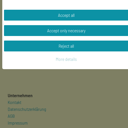
Hilfe
Accept all
Accept only necessary
Mein Konto
Registrieren
Reject all
Login
Warenkorb
More details
Zur Kasse
Unternehmen
Kontakt
Datenschutzerklärung
AGB
Impressum