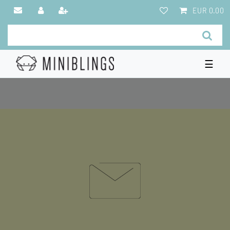
EUR 0.00
☰