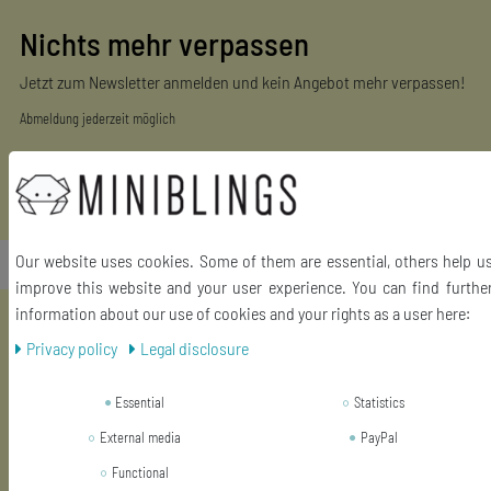
Nichts mehr verpassen
Jetzt zum Newsletter anmelden und kein Angebot mehr verpassen!
Abmeldung jederzeit möglich
Newsletter
EMAIL **
honey
Our website uses cookies. Some of them are essential, others help u
Subscribe
improve this website and your user experience. You can find furthe
information about our use of cookies and your rights as a user here:
** This is a required field.
Privacy policy
Legal disclosure
Essential
Statistics
Einkaufen
Zahlungsarten
External media
PayPal
Versandarten & -kosten
Functional
Widerrufsrecht